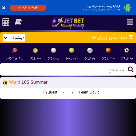
اپلیکیشن جت بت مختص اندروید
برای دانلود کلیک کنید
(دسترسی آسان و بدون فیلترشکن به سایت)
دسته بندی ورزش ها
فوتبال(۱۲۶)
بسکتبال(۳۱)
والیبال(۷)
تنیس(۵۷)
بیسبال(۱۳)
هندبال(۶)
پینگ پونگ(۱۸۹)
World
LCS Summer
FlyQuest
۰
۲
Team Liquid