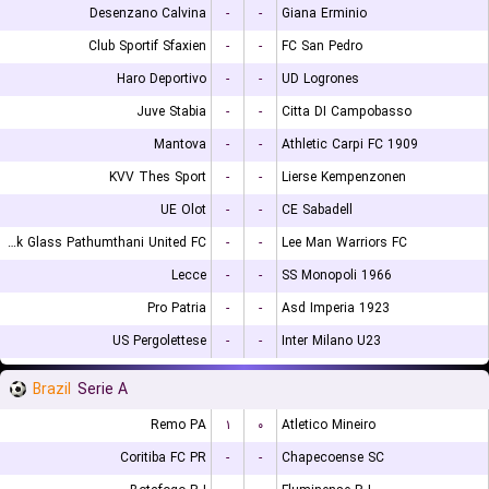
Desenzano Calvina
-
-
Giana Erminio
Club Sportif Sfaxien
-
-
FC San Pedro
Haro Deportivo
-
-
UD Logrones
Juve Stabia
-
-
Citta DI Campobasso
Mantova
-
-
Athletic Carpi FC 1909
KVV Thes Sport
-
-
Lierse Kempenzonen
UE Olot
-
-
CE Sabadell
Bangkok Glass Pathumthani United FC
-
-
Lee Man Warriors FC
Lecce
-
-
SS Monopoli 1966
Pro Patria
-
-
Asd Imperia 1923
US Pergolettese
-
-
Inter Milano U23
Brazil
Serie A
Remo PA
۱
۰
Atletico Mineiro
Coritiba FC PR
-
-
Chapecoense SC