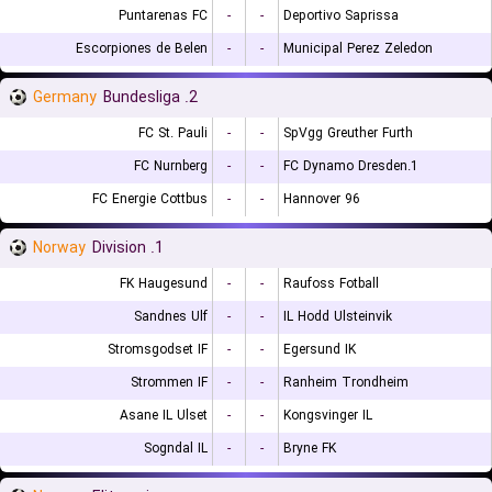
Puntarenas FC
-
-
Deportivo Saprissa
Escorpiones de Belen
-
-
Municipal Perez Zeledon
Germany
2. Bundesliga
FC St. Pauli
-
-
SpVgg Greuther Furth
FC Nurnberg
-
-
1.FC Dynamo Dresden
FC Energie Cottbus
-
-
Hannover 96
Norway
1. Division
FK Haugesund
-
-
Raufoss Fotball
Sandnes Ulf
-
-
IL Hodd Ulsteinvik
Stromsgodset IF
-
-
Egersund IK
Strommen IF
-
-
Ranheim Trondheim
Asane IL Ulset
-
-
Kongsvinger IL
Sogndal IL
-
-
Bryne FK