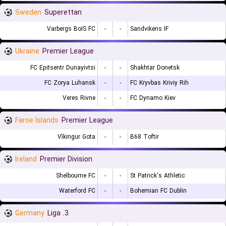
Sweden
Superettan
Varbergs BoIS FC
-
-
Sandvikens IF
Ukraine
Premier League
FC Epitsentr Dunayivtsi
-
-
Shakhtar Donetsk
FC Zorya Luhansk
-
-
FC Kryvbas Kriviy Rih
Veres Rivne
-
-
FC Dynamo Kiev
Faroe Islands
Premier League
Víkingur Gota
-
-
B68 Toftir
Ireland
Premier Division
Shelbourne FC
-
-
St Patrick's Athletic
Waterford FC
-
-
Bohemian FC Dublin
Germany
3. Liga