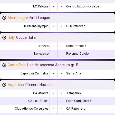
EC Pelotas
-
-
Gremio Esportivo Bage
Montenegro
First League
FK Otrant-Olympic
-
-
OFK Petrovac
Italy
Coppa Italia
Arezzo
-
-
Union Brescia
Benevento
-
-
Ravenna Calcio
Costa Rica
Liga de Ascenso Apertura gr. B
Deportiva Carmelita
-
-
Santa Ana
Argentina
Primera Nacional
CA Atlanta
-
-
Temperley
CA Los Andes
-
-
Ferro Carril Oeste
Club Atletico Colegiales
-
-
CA Patronato