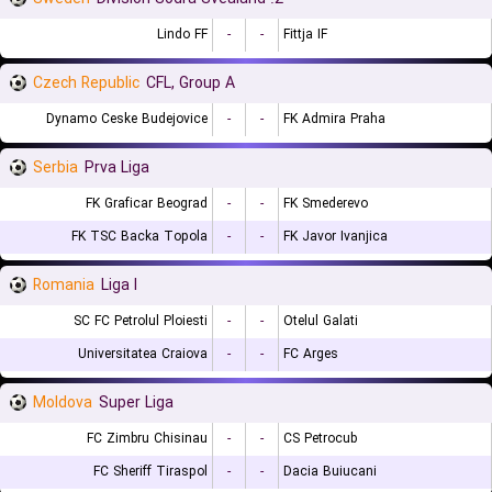
Lindo FF
-
-
Fittja IF
Czech Republic
CFL, Group A
Dynamo Ceske Budejovice
-
-
FK Admira Praha
Serbia
Prva Liga
FK Graficar Beograd
-
-
FK Smederevo
FK TSC Backa Topola
-
-
FK Javor Ivanjica
Romania
Liga I
SC FC Petrolul Ploiesti
-
-
Otelul Galati
Universitatea Craiova
-
-
FC Arges
Moldova
Super Liga
FC Zimbru Chisinau
-
-
CS Petrocub
FC Sheriff Tiraspol
-
-
Dacia Buiucani