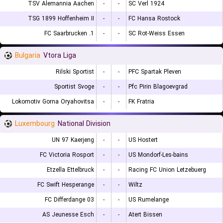
TSV Alemannia Aachen
-
-
SC Verl 1924
TSG 1899 Hoffenheim II
-
-
FC Hansa Rostock
1. FC Saarbrucken
-
-
SC Rot-Weiss Essen
Bulgaria
Vtora Liga
Rilski Sportist
-
-
PFC Spartak Pleven
Sportist Svoge
-
-
Pfc Pirin Blagoevgrad
Lokomotiv Gorna Oryahovitsa
-
-
FK Fratria
Luxembourg
National Division
UN 97 Kaerjeng
-
-
US Hostert
FC Victoria Rosport
-
-
US Mondorf-Les-bains
Etzella Ettelbruck
-
-
Racing FC Union Letzebuerg
FC Swift Hesperange
-
-
Wiltz
FC Differdange 03
-
-
US Rumelange
AS Jeunesse Esch
-
-
Atert Bissen