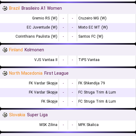
Brazil
Brasileiro A1 Women
Gremio RS (W)
-
-
Cruzeiro MG (W)
EC Juventude (W)
-
-
Mixto EC MT (W)
Corinthians Paulista (W)
-
-
Santos FC (W)
Finland
Kolmonen
VJS Vantaa II
-
-
TiPS Vantaa
North Macedonia
First League
FK Vardar Skopje
-
-
FK Shkendija 79
FK Vardar Skopje
-
-
FC Struga Trim & Lum
FK Skopje
-
-
FC Struga Trim & Lum
Slovakia
Super Liga
MSK Zilina
-
-
MFK Skalica