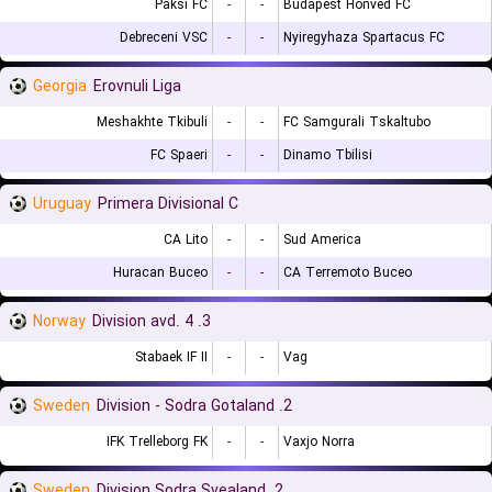
Paksi FC
-
-
Budapest Honved FC
Debreceni VSC
-
-
Nyiregyhaza Spartacus FC
Georgia
Erovnuli Liga
Meshakhte Tkibuli
-
-
FC Samgurali Tskaltubo
FC Spaeri
-
-
Dinamo Tbilisi
Uruguay
Primera Divisional C
CA Lito
-
-
Sud America
Huracan Buceo
-
-
CA Terremoto Buceo
Norway
3. Division avd. 4
Stabaek IF II
-
-
Vag
Sweden
2. Division - Sodra Gotaland
IFK Trelleborg FK
-
-
Vaxjo Norra
Sweden
2. Division Sodra Svealand