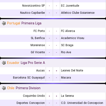
Novorizontino SP
-
-
EC Juventude
Nautico Capibaribe
-
-
Atletico Clube Goianiense
Portugal
Primeira Liga
FC Porto
-
-
FC Alverca
SL Benfica
-
-
Academico Viseu
Moreirense
-
-
SC Braga
Gil Vicente
-
-
Rio Ave
Ecuador
Liga Pro Serie A
Aucas
۰
۰
Leones Del Norte
Barcelona SC Guayaquil
-
-
Macara
Chile
Primera Division
Coquimbo Unido
۰
۰
La Serena
Deportes Concepcion
-
-
C.D. Universidad de Concepcion