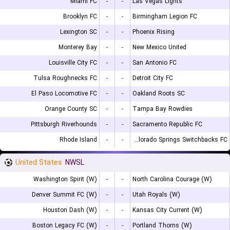
Miami FC
-
-
Las Vegas Lights
Brooklyn FC
-
-
Birmingham Legion FC
Lexington SC
-
-
Phoenix Rising
Monterey Bay
-
-
New Mexico United
Louisville City FC
-
-
San Antonio FC
Tulsa Roughnecks FC
-
-
Detroit City FC
El Paso Locomotive FC
-
-
Oakland Roots SC
Orange County SC
-
-
Tampa Bay Rowdies
Pittsburgh Riverhounds
-
-
Sacramento Republic FC
Rhode Island
-
-
Colorado Springs Switchbacks FC
United States
NWSL
Washington Spirit (W)
-
-
North Carolina Courage (W)
Denver Summit FC (W)
-
-
Utah Royals (W)
Houston Dash (W)
-
-
Kansas City Current (W)
Boston Legacy FC (W)
-
-
Portland Thorns (W)