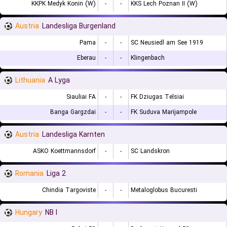
KKPK Medyk Konin (W)
-
-
KKS Lech Poznan II (W)
Austria
Landesliga Burgenland
Pama
-
-
SC Neusiedl am See 1919
Eberau
-
-
Klingenbach
Lithuania
A Lyga
Siauliai FA
-
-
FK Dziugas Telsiai
Banga Gargzdai
-
-
FK Suduva Marijampole
Austria
Landesliga Karnten
ASKO Koettmannsdorf
-
-
SC Landskron
Romania
Liga 2
Chindia Targoviste
-
-
Metaloglobus Bucuresti
Hungary
NB I