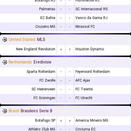
Botafogo RJ
-
-
Fluminense RJ
Palmeiras
-
-
SC Internacional RS
EC Bahia
-
-
Vasco da Gama RJ
Cruzeiro MG
-
-
Mirassol FC
United States
MLS
New England Revolution
۰
۱
Houston Dynamo
Netherlands
Eredivisie
Sparta Rotterdam
-
-
Feyenoord Rotterdam
FC Zwolle
-
-
AFC Ajax
SC Heerenveen
-
-
FC Twente
FC Groningen
-
-
FC Utrecht
Brazil
Brasileiro Serie B
Botafogo SP
۰
۰
America Mineiro MG
Athletic Club MG
-
-
Criciuma EC