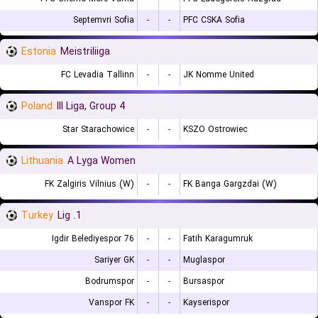
Septemvri Sofia
-
-
PFC CSKA Sofia
Estonia
Meistriliiga
FC Levadia Tallinn
-
-
JK Nomme United
Poland
III Liga, Group 4
Star Starachowice
-
-
KSZO Ostrowiec
Lithuania
A Lyga Women
FK Zalgiris Vilnius (W)
-
-
FK Banga Gargzdai (W)
Turkey
1. Lig
76 Igdir Belediyespor
-
-
Fatih Karagumruk
Sariyer GK
-
-
Muglaspor
Bodrumspor
-
-
Bursaspor
Vanspor FK
-
-
Kayserispor