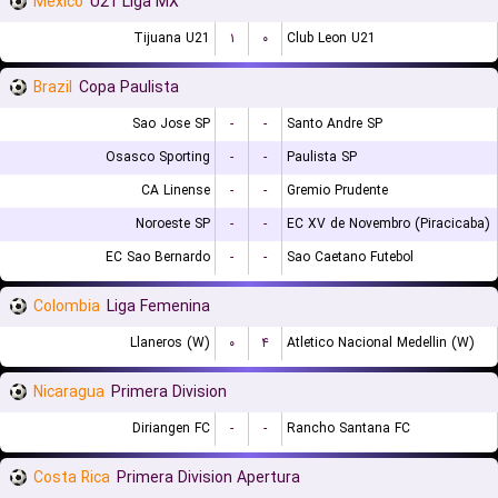
Mexico
U21 Liga MX
Tijuana U21
۱
۰
Club Leon U21
Brazil
Copa Paulista
Sao Jose SP
-
-
Santo Andre SP
Osasco Sporting
-
-
Paulista SP
CA Linense
-
-
Gremio Prudente
Noroeste SP
-
-
EC XV de Novembro (Piracicaba)
EC Sao Bernardo
-
-
Sao Caetano Futebol
Colombia
Liga Femenina
Llaneros (W)
۰
۴
Atletico Nacional Medellin (W)
Nicaragua
Primera Division
Diriangen FC
-
-
Rancho Santana FC
Costa Rica
Primera Division Apertura