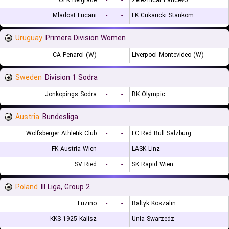
OFK Belgrade
-
-
Zeleznicar Pancevo
Mladost Lucani
-
-
FK Cukaricki Stankom
Uruguay
Primera Division Women
CA Penarol (W)
-
-
Liverpool Montevideo (W)
Sweden
Division 1 Sodra
Jonkopings Sodra
-
-
BK Olympic
Austria
Bundesliga
Wolfsberger Athletik Club
-
-
FC Red Bull Salzburg
FK Austria Wien
-
-
LASK Linz
SV Ried
-
-
SK Rapid Wien
Poland
III Liga, Group 2
Luzino
-
-
Baltyk Koszalin
KKS 1925 Kalisz
-
-
Unia Swarzedz