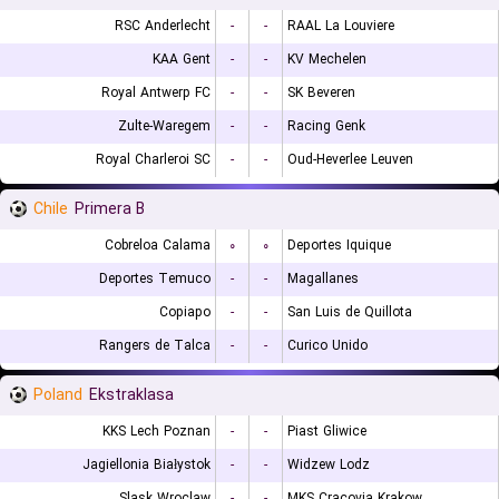
RSC Anderlecht
-
-
RAAL La Louviere
KAA Gent
-
-
KV Mechelen
Royal Antwerp FC
-
-
SK Beveren
Zulte-Waregem
-
-
Racing Genk
Royal Charleroi SC
-
-
Oud-Heverlee Leuven
Chile
Primera B
Cobreloa Calama
۰
۰
Deportes Iquique
Deportes Temuco
-
-
Magallanes
Copiapo
-
-
San Luis de Quillota
Rangers de Talca
-
-
Curico Unido
Poland
Ekstraklasa
KKS Lech Poznan
-
-
Piast Gliwice
Jagiellonia Białystok
-
-
Widzew Lodz
Slask Wroclaw
-
-
MKS Cracovia Krakow