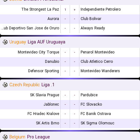
The Strongest La Paz
۱
۰
Independiente Petrolero
Aurora
-
-
Club Bolivar
GV Club Deportivo San Jose de Oruro
-
-
Always Ready
Uruguay
Liga AUF Uruguaya
Montevideo City Torque
-
-
Penarol Montevideo
Danubio
-
-
Club Atletico Cerro
Defensor Sporting
-
-
Montevideo Wanderers
Czech Republic
1. Liga
SK Slavia Prague
-
-
Pardubice
Jablonec
-
-
FC Slovacko
FC Hradec Kralove
-
-
FC Banik Ostrava
SK Artis Brno
-
-
SK Sigma Olomouc
Belgium
Pro League