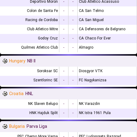
Deportivo Moron
-
-
Club Atletico Acassuso
Colon de Santa Fe
-
-
CA San Telmo
Racing de Cordoba
-
-
CA San Miguel
Club Atletico Mitre
-
-
CA Defensores de Belgrano
Godoy Cruz
-
-
CA Chaco For Ever
Quilmes Atletico Club
-
-
Almagro
Hungary
NB II
Soroksar SC
-
-
Diosgyor VTK
Szentlorinc SE
-
-
FC Nagykanizsa
Croatia
HNL
NK Slaven Belupo
-
-
NK Varazdin
HNK Hajduk Split
-
-
NK Istra 1961 Pula
Bulgaria
Parva Liga
PFC Cherno More Varna
-
-
PFC Ludogorets Razgrad