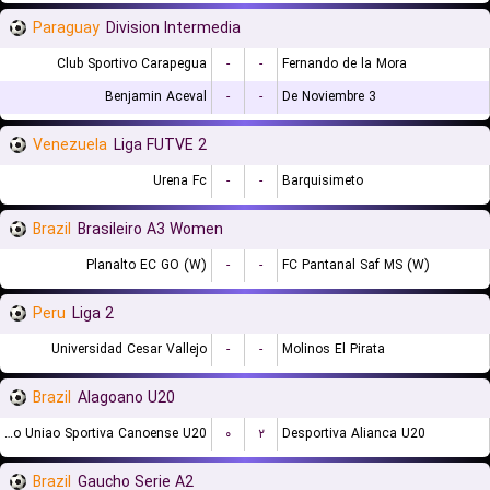
Paraguay
Division Intermedia
Club Sportivo Carapegua
-
-
Fernando de la Mora
Benjamin Aceval
-
-
3 De Noviembre
Venezuela
Liga FUTVE 2
Urena Fc
-
-
Barquisimeto
Brazil
Brasileiro A3 Women
Planalto EC GO (W)
-
-
FC Pantanal Saf MS (W)
Peru
Liga 2
Universidad Cesar Vallejo
-
-
Molinos El Pirata
Brazil
Alagoano U20
Associacao Uniao Sportiva Canoense U20
۰
۲
Desportiva Alianca U20
Brazil
Gaucho Serie A2