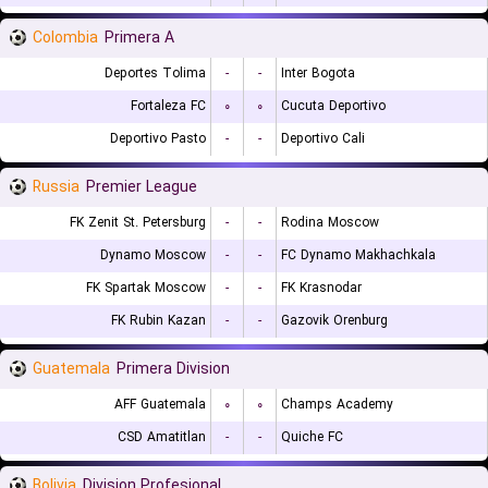
Colombia
Primera A
Deportes Tolima
-
-
Inter Bogota
Fortaleza FC
۰
۰
Cucuta Deportivo
Deportivo Pasto
-
-
Deportivo Cali
Russia
Premier League
FK Zenit St. Petersburg
-
-
Rodina Moscow
Dynamo Moscow
-
-
FC Dynamo Makhachkala
FK Spartak Moscow
-
-
FK Krasnodar
FK Rubin Kazan
-
-
Gazovik Orenburg
Guatemala
Primera Division
AFF Guatemala
۰
۰
Champs Academy
CSD Amatitlan
-
-
Quiche FC
Bolivia
Division Profesional