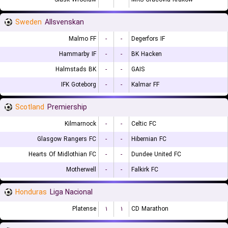
Sweden
Allsvenskan
Malmo FF
-
-
Degerfors IF
Hammarby IF
-
-
BK Hacken
Halmstads BK
-
-
GAIS
IFK Goteborg
-
-
Kalmar FF
Scotland
Premiership
Kilmarnock
-
-
Celtic FC
Glasgow Rangers FC
-
-
Hibernian FC
Hearts Of Midlothian FC
-
-
Dundee United FC
Motherwell
-
-
Falkirk FC
Honduras
Liga Nacional
Platense
۱
۱
CD Marathon