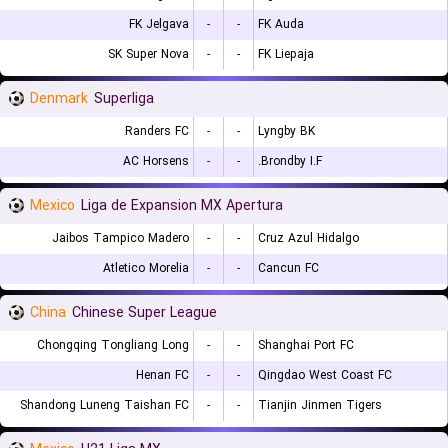
FK Jelgava
-
-
FK Auda
SK Super Nova
-
-
FK Liepaja
Denmark
Superliga
Randers FC
-
-
Lyngby BK
AC Horsens
-
-
Brondby I.F.
Mexico
Liga de Expansion MX Apertura
Jaibos Tampico Madero
-
-
Cruz Azul Hidalgo
Atletico Morelia
-
-
Cancun FC
China
Chinese Super League
Chongqing Tongliang Long
-
-
Shanghai Port FC
Henan FC
-
-
Qingdao West Coast FC
Shandong Luneng Taishan FC
-
-
Tianjin Jinmen Tigers