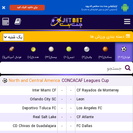
اپلیکیشن جت بت مختص اندروید
برای دانلود کلیک کنید
(دسترسی آسان و بدون فیلترشکن به سایت)
دسته بندی ورزش ها
فوتبال(۴۰۹)
بسکتبال(۴۷)
والیبال(۴)
تنیس(۶۰)
بیسبال(۳۲)
هندبال(۱۰)
فوتبال آمریکایی(۱)
North and Central America
CONCACAF Leagues Cup
Inter Miami CF
-
-
CF Rayados de Monterrey
Orlando City SC
-
-
Leon
Deportivo Toluca FC
-
-
Los Angeles FC
Real Salt Lake
-
-
CF Atlante
CD Chivas de Guadalajara
-
-
FC Dallas