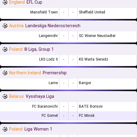
England
EFL Cup
Mansfield Town
-
-
Sheffield United
Austria
Landesliga Niederosterreich
Langenrohr
-
-
SC Wiener Neustadter
Poland
III Liga, Group 1
LKS Lodz II
-
-
KS Warta Sieradz
Northern Ireland
Premiership
Larne
-
-
Bangor
Belarus
Vysshaya Liga
FC Baranovichi
-
-
BATE Borisov
FC Gomel
-
-
FC Minsk
Poland
1 Liga Women