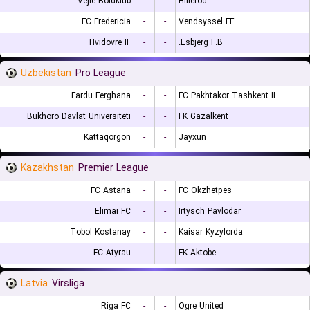
Vejle Boldklub
-
-
Hillerod
FC Fredericia
-
-
Vendsyssel FF
Hvidovre IF
-
-
Esbjerg F.B.
Uzbekistan
Pro League
Fardu Ferghana
-
-
FC Pakhtakor Tashkent II
Bukhoro Davlat Universiteti
-
-
FK Gazalkent
Kattaqorgon
-
-
Jayxun
Kazakhstan
Premier League
FC Astana
-
-
FC Okzhetpes
Elimai FC
-
-
Irtysch Pavlodar
Tobol Kostanay
-
-
Kaisar Kyzylorda
FC Atyrau
-
-
FK Aktobe
Latvia
Virsliga
Riga FC
-
-
Ogre United