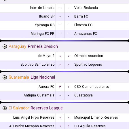
Inter de Limeira
-
-
Volta Redonda
Ituano SP
-
-
Barra FC
Ypiranga RS
-
-
Floresta EC
Maringa FC PR
-
-
Amazonas FC
Paraguay
Primera Division
2 de Mayo
۰
۰
Olimpia Asuncion
Sportivo San Lorenzo
-
-
Sportivo Luqueno
Guatemala
Liga Nacional
Aurora FC
۳
۰
CSD Comunicaciones
Antigua Guatemala
-
-
Guastatoya
El Salvador
Reserves League
Luis Angel Firpo Reserves
۰
۰
Municipal Limeno Reserves
AD Isidro Metapan Reserves
۱
۱
CD Aguila Reserves