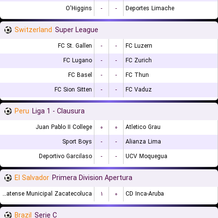
O'Higgins
-
-
Deportes Limache
Switzerland
Super League
FC St. Gallen
-
-
FC Luzern
FC Lugano
-
-
FC Zurich
FC Basel
-
-
FC Thun
FC Sion Sitten
-
-
FC Vaduz
Peru
Liga 1 - Clausura
Juan Pablo II College
۰
۰
Atletico Grau
Sport Boys
-
-
Alianza Lima
Deportivo Garcilaso
-
-
UCV Moquegua
El Salvador
Primera Division Apertura
CD Platense Municipal Zacatecoluca
۱
۰
CD Inca-Aruba
Brazil
Serie C