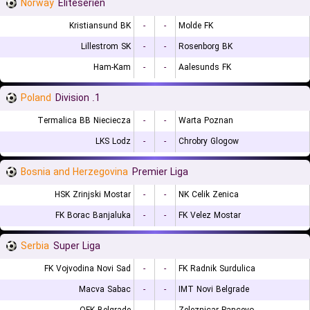
Norway
Eliteserien
Kristiansund BK
-
-
Molde FK
Lillestrom SK
-
-
Rosenborg BK
Ham-Kam
-
-
Aalesunds FK
Poland
1. Division
Termalica BB Nieciecza
-
-
Warta Poznan
LKS Lodz
-
-
Chrobry Glogow
Bosnia and Herzegovina
Premier Liga
HSK Zrinjski Mostar
-
-
NK Celik Zenica
FK Borac Banjaluka
-
-
FK Velez Mostar
Serbia
Super Liga
FK Vojvodina Novi Sad
-
-
FK Radnik Surdulica
Macva Sabac
-
-
IMT Novi Belgrade