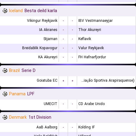
Iceland
Besta deild karla
Vikingur Reykjavik
-
-
IBV Vestmannaeyjar
IA Akranes
-
-
Thor Akureyri
Stjarnan
-
-
Keflavik
Breidablik Kopavogur
-
-
Valur Reykjavik
KA Akureyri
-
-
FH Hafnarfjordur
Brazil
Serie D
Goiatuba EC
۰
۰
ASA (Agremiação Sportiva Arapiraquense)
Panama
LPF
UMECIT
-
-
CD Arabe Unido
Denmark
1st Division
AaB Aalborg
-
-
Kolding IF