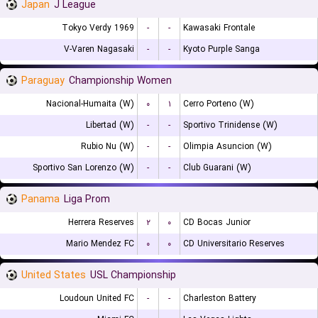
Japan
J League
Tokyo Verdy 1969
-
-
Kawasaki Frontale
V-Varen Nagasaki
-
-
Kyoto Purple Sanga
Paraguay
Championship Women
Nacional-Humaita (W)
۰
۱
Cerro Porteno (W)
Libertad (W)
-
-
Sportivo Trinidense (W)
Rubio Nu (W)
-
-
Olimpia Asuncion (W)
Sportivo San Lorenzo (W)
-
-
Club Guarani (W)
Panama
Liga Prom
Herrera Reserves
۲
۰
CD Bocas Junior
Mario Mendez FC
۰
۰
CD Universitario Reserves
United States
USL Championship
Loudoun United FC
-
-
Charleston Battery