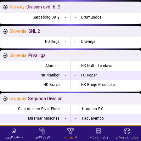
Norway
3. Division avd. 6
Sarpsborg 08 2
-
-
Brumunddal
Slovenia
2.SNL
ND Ilirija
-
-
Dravinja
Slovenia
Prva liga
Aluminij
-
-
NK Nafta Lendava
NK Maribor
-
-
FC Koper
NK Bravo
-
-
NK Brinje Grosuplje
Uruguay
Segunda Division
Club Atletico River Plate
-
-
Huracan F.C.
Miramar Misiones
-
-
Tacuarembo
Club Oriental
-
-
Atenas
پیش بینی ورزشی
پیش بینی زنده
نتایج زنده
کازینو آنلاین
حساب کاربری