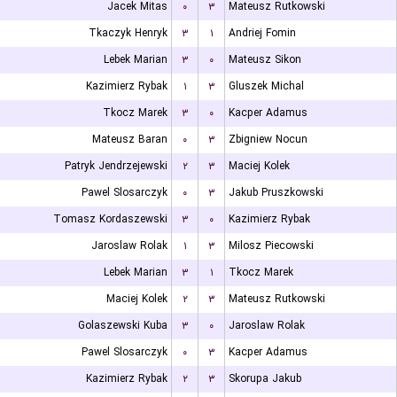
Jacek Mitas
۰
۳
Mateusz Rutkowski
Tkaczyk Henryk
۳
۱
Andriej Fomin
Lebek Marian
۳
۰
Mateusz Sikon
Kazimierz Rybak
۱
۳
Gluszek Michal
Tkocz Marek
۳
۰
Kacper Adamus
Mateusz Baran
۰
۳
Zbigniew Nocun
Patryk Jendrzejewski
۲
۳
Maciej Kolek
Pawel Slosarczyk
۰
۳
Jakub Pruszkowski
Tomasz Kordaszewski
۳
۰
Kazimierz Rybak
Jaroslaw Rolak
۱
۳
Milosz Piecowski
Lebek Marian
۳
۱
Tkocz Marek
Maciej Kolek
۲
۳
Mateusz Rutkowski
Golaszewski Kuba
۳
۰
Jaroslaw Rolak
Pawel Slosarczyk
۰
۳
Kacper Adamus
Kazimierz Rybak
۲
۳
Skorupa Jakub