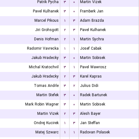
Patrik Pycha
۳
۰
Martin Vizek
Pavel Kulhanek
۳
۰
Framberk Jan
Marcel Pikous
۱
۳
Adam Brazda
Jiri Grohsgott
۲
۳
Pavel Kulhanek
Denis Hofman
۲
۱
Martin Sychra
Radomir Vavrecka
۱
۱
Josef Cabak
Jakub Hradecky
۳
۰
Martin Sobisek
Michal Kratochvil
۳
۱
Pavel Wawrosz
Jakub Hradecky
۲
۳
Karel Kapras
Tomas Andrle
۳
۲
Julius Didi
Martin Stefek
۳
۰
Radek Bartunek
Mark Robin Wagner
۳
۰
Martin Sobisek
Martin Vizek
۲
۳
Alesh Bayer
Ondrej Kucirek
۱
۳
Jan Steffan
Matej Szwarc
۱
۱
Radovan Polasek