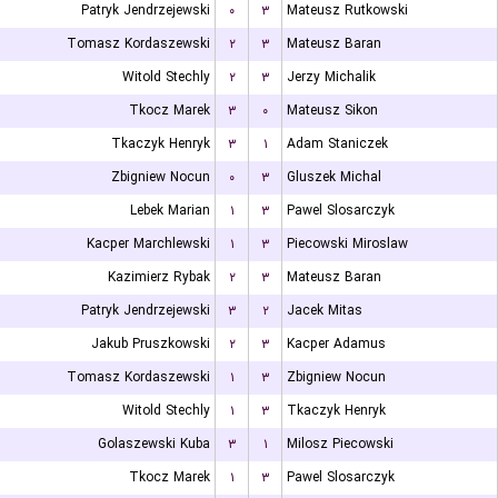
Patryk Jendrzejewski
۰
۳
Mateusz Rutkowski
Tomasz Kordaszewski
۲
۳
Mateusz Baran
Witold Stechly
۲
۳
Jerzy Michalik
Tkocz Marek
۳
۰
Mateusz Sikon
Tkaczyk Henryk
۳
۱
Adam Staniczek
Zbigniew Nocun
۰
۳
Gluszek Michal
Lebek Marian
۱
۳
Pawel Slosarczyk
Kacper Marchlewski
۱
۳
Piecowski Miroslaw
Kazimierz Rybak
۲
۳
Mateusz Baran
Patryk Jendrzejewski
۳
۲
Jacek Mitas
Jakub Pruszkowski
۲
۳
Kacper Adamus
Tomasz Kordaszewski
۱
۳
Zbigniew Nocun
Witold Stechly
۱
۳
Tkaczyk Henryk
Golaszewski Kuba
۳
۱
Milosz Piecowski
Tkocz Marek
۱
۳
Pawel Slosarczyk