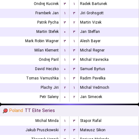
Ondrej Kucirek
۳
۱
Radek Bartunek
Framberk Jan
۱
۳
Jiri Grohsgott
Patrik Pycha
۳
۲
Martin Vizek
Martin Stefek
۰
۳
Jan Steffan
Mark Robin Wagner
۳
۱
Alesh Bayer
Milan Klement
۱
۳
Michal Regner
Ondrej Paril
۱
۳
Michal Vavrecka
David Heczko
۰
۳
Samuel Byrtus
Tomas Varnushka
۱
۳
Radim Pavelka
Plachy Jiri
۲
۱
Michal Vedmoch
Petr Saleny
۰
۲
Jan Simecek
Poland
TT Elite Series
Michal Minda
۱
۳
Stapor Rafal
Jakub Pruszkowski
۲
۳
Mateusz Sikon