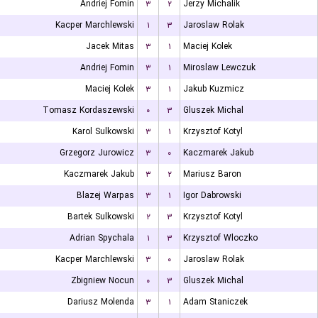
Andriej Fomin
۳
۲
Jerzy Michalik
Kacper Marchlewski
۱
۳
Jaroslaw Rolak
Jacek Mitas
۳
۱
Maciej Kolek
Andriej Fomin
۳
۱
Miroslaw Lewczuk
Maciej Kolek
۳
۱
Jakub Kuzmicz
Tomasz Kordaszewski
۰
۳
Gluszek Michal
Karol Sulkowski
۳
۱
Krzysztof Kotyl
Grzegorz Jurowicz
۳
۰
Kaczmarek Jakub
Kaczmarek Jakub
۳
۲
Mariusz Baron
Blazej Warpas
۳
۱
Igor Dabrowski
Bartek Sulkowski
۲
۳
Krzysztof Kotyl
Adrian Spychala
۱
۳
Krzysztof Wloczko
Kacper Marchlewski
۳
۰
Jaroslaw Rolak
Zbigniew Nocun
۰
۳
Gluszek Michal
Dariusz Molenda
۳
۱
Adam Staniczek