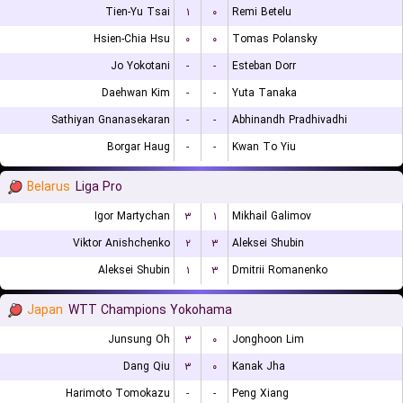
Tien-Yu Tsai
۱
۰
Remi Betelu
Hsien-Chia Hsu
۰
۰
Tomas Polansky
Jo Yokotani
-
-
Esteban Dorr
Daehwan Kim
-
-
Yuta Tanaka
Sathiyan Gnanasekaran
-
-
Abhinandh Pradhivadhi
Borgar Haug
-
-
Kwan To Yiu
Belarus
Liga Pro
Igor Martychan
۳
۱
Mikhail Galimov
Viktor Anishchenko
۲
۳
Aleksei Shubin
Aleksei Shubin
۱
۳
Dmitrii Romanenko
Japan
WTT Champions Yokohama
Junsung Oh
۳
۰
Jonghoon Lim
Dang Qiu
۳
۰
Kanak Jha
Harimoto Tomokazu
-
-
Peng Xiang