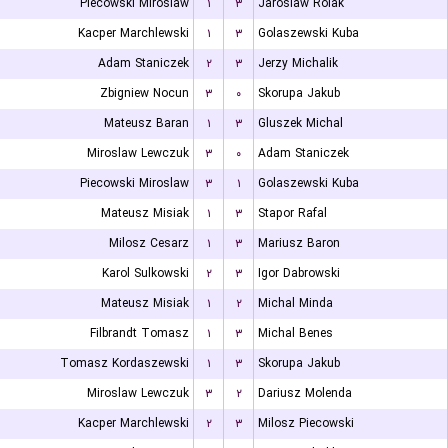
Piecowski Miroslaw
۱
۳
Jaroslaw Rolak
Kacper Marchlewski
۱
۳
Golaszewski Kuba
Adam Staniczek
۲
۳
Jerzy Michalik
Zbigniew Nocun
۳
۰
Skorupa Jakub
Mateusz Baran
۱
۳
Gluszek Michal
Miroslaw Lewczuk
۳
۰
Adam Staniczek
Piecowski Miroslaw
۳
۱
Golaszewski Kuba
Mateusz Misiak
۱
۳
Stapor Rafal
Milosz Cesarz
۱
۳
Mariusz Baron
Karol Sulkowski
۲
۳
Igor Dabrowski
Mateusz Misiak
۱
۲
Michal Minda
Filbrandt Tomasz
۱
۳
Michal Benes
Tomasz Kordaszewski
۱
۳
Skorupa Jakub
Miroslaw Lewczuk
۳
۲
Dariusz Molenda
Kacper Marchlewski
۲
۳
Milosz Piecowski