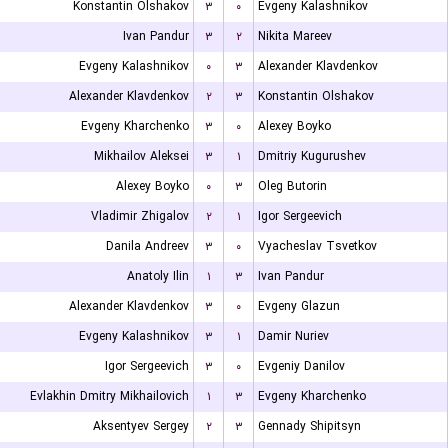
Konstantin Olshakov
۳
۰
Evgeny Kalashnikov
Ivan Pandur
۳
۲
Nikita Mareev
Evgeny Kalashnikov
۰
۳
Alexander Klavdenkov
Alexander Klavdenkov
۲
۳
Konstantin Olshakov
Evgeny Kharchenko
۳
۰
Alexey Boyko
Mikhailov Aleksei
۳
۱
Dmitriy Kugurushev
Alexey Boyko
۰
۳
Oleg Butorin
Vladimir Zhigalov
۲
۱
Igor Sergeevich
Danila Andreev
۳
۰
Vyacheslav Tsvetkov
Anatoly Ilin
۱
۳
Ivan Pandur
Alexander Klavdenkov
۳
۰
Evgeny Glazun
Evgeny Kalashnikov
۳
۱
Damir Nuriev
Igor Sergeevich
۳
۰
Evgeniy Danilov
Evlakhin Dmitry Mikhailovich
۱
۳
Evgeny Kharchenko
Aksentyev Sergey
۲
۳
Gennady Shipitsyn