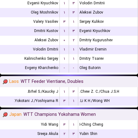
Evgenii Kryuchkov
۱
۳
Volodin Dmitrii
Oleg Moshnikov
۱
۳
Aleksei Zubov
Valery Vasiliev
۳
۱
Sergey Kulikov
Dmitrii Kustov
۱
۳
Evgenii Kryuchkov
Aleksei Zubov
۰
۲
Dmitriy Kugurushev
Volodin Dmitrii
۱
۱
Vladimir Eremin
Kalinichenko Sergey
۱
۱
Dmitry Tsarev
Evgeny Kharchenko
-
-
Oleg Butorin
Laos
WTT Feeder Vientiane, Doubles
Brhel S./Kaucky J.
۱
۳
Chew Z. C./Chua J.S.H.
Yokotani J./Yoshiyama R.
۳
۱
Li K H./Wong WH.
Japan
WTT Champions Yokohama Women
Yidi Wang
۳
۱
I-Ching Cheng
Sreeja Akula
۲
۳
Yubin Shin