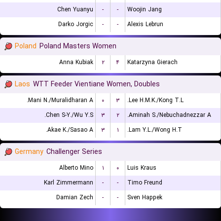
Chen Yuanyu
-
-
Woojin Jang
Darko Jorgic
-
-
Alexis Lebrun
Poland
Poland Masters Women
Anna Kubiak
۲
۴
Katarzyna Gierach
Laos
WTT Feeder Vientiane Women, Doubles
Mani N./Muralidharan A.
۰
۳
Lee H.M.K./Kong T.L.
Chen S-Y./Wu Y.S.
۳
۲
Aminah S./Nebuchadnezzar A.
Akae K./Sasao A.
۳
۱
Lam Y.L./Wong H.T.
Germany
Challenger Series
Alberto Mino
۱
۰
Luis Kraus
Karl Zimmermann
-
-
Timo Freund
Damian Zech
-
-
Sven Happek