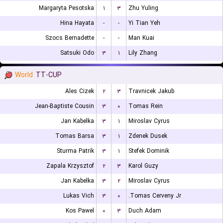
Margaryta Pesotska
۱
۳
Zhu Yuling
Hina Hayata
-
-
Yi Tian Yeh
Szocs Bernadette
-
-
Man Kuai
Satsuki Odo
۳
۱
Lily Zhang
World
TT-CUP
Ales Cizek
۲
۳
Travnicek Jakub
Jean-Baptiste Cousin
۳
۰
Tomas Rein
Jan Kabelka
۳
۱
Miroslav Cyrus
Tomas Barsa
۳
۱
Zdenek Dusek
Sturma Patrik
۳
۱
Stefek Dominik
Zapala Krzysztof
۲
۳
Karol Guzy
Jan Kabelka
۳
۲
Miroslav Cyrus
Lukas Vich
۳
۰
Tomas Cerveny Jr.
Kos Pawel
۰
۳
Duch Adam