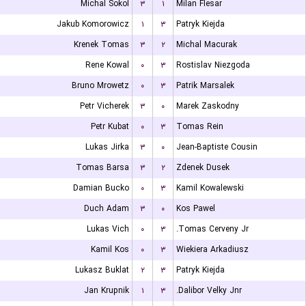
Michal Sokol
۳
۱
Milan Flesar
Jakub Komorowicz
۱
۳
Patryk Kiejda
Krenek Tomas
۳
۲
Michal Macurak
Rene Kowal
۰
۳
Rostislav Niezgoda
Bruno Mrowetz
۰
۳
Patrik Marsalek
Petr Vicherek
۳
۰
Marek Zaskodny
Petr Kubat
۰
۳
Tomas Rein
Lukas Jirka
۳
۰
Jean-Baptiste Cousin
Tomas Barsa
۳
۲
Zdenek Dusek
Damian Bucko
۰
۳
Kamil Kowalewski
Duch Adam
۳
۰
Kos Pawel
Lukas Vich
۰
۳
Tomas Cerveny Jr.
Kamil Kos
۰
۳
Wiekiera Arkadiusz
Lukasz Buklat
۲
۳
Patryk Kiejda
Jan Krupnik
۱
۳
Dalibor Velky Jnr.