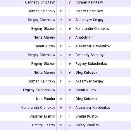
Gennady Shipitsyn
۱
۳
Roman Kalnitsky
Roman Kalnitsky
۳
۱
Sergey Chernikov
Sergey Chernikov
۲
۳
Aksentyev Sergey
Evgeny Glazun
۰
۳
Konstantin Olshakov
Nikita Mareev
۱
۳
Anatoly Ilin
Damir Nuriev
۳
۰
Alexander Klavdenkov
Sergey Chernikov
۰
۳
Gennady Shipitsyn
Evgeny Glazun
۱
۳
Evgeny Kalashnikov
Nikita Mareev
۲
۳
Oleg Kutuzov
Roman Kalnitsky
۳
۰
Aksentyev Sergey
Evgeny Kalashnikov
۱
۳
Damir Nuriev
Ivan Pandur
۳
۱
Oleg Kutuzov
Konstantin Olshakov
۳
۲
Alexander Klavdenkov
Vladimir Eremin
۳
۱
Dmitrii Kustov
Dmitry Tsarev
۳
۰
Valery Vasiliev