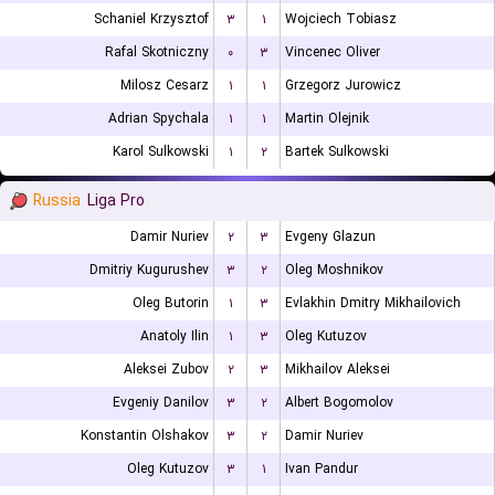
Schaniel Krzysztof
۳
۱
Wojciech Tobiasz
Rafal Skotniczny
۰
۳
Vincenec Oliver
Milosz Cesarz
۱
۱
Grzegorz Jurowicz
Adrian Spychala
۱
۱
Martin Olejnik
Karol Sulkowski
۱
۲
Bartek Sulkowski
Russia
Liga Pro
Damir Nuriev
۲
۳
Evgeny Glazun
Dmitriy Kugurushev
۳
۲
Oleg Moshnikov
Oleg Butorin
۱
۳
Evlakhin Dmitry Mikhailovich
Anatoly Ilin
۱
۳
Oleg Kutuzov
Aleksei Zubov
۲
۳
Mikhailov Aleksei
Evgeniy Danilov
۳
۲
Albert Bogomolov
Konstantin Olshakov
۳
۲
Damir Nuriev
Oleg Kutuzov
۳
۱
Ivan Pandur