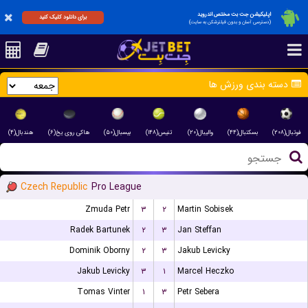
اپلیکیشن جت بت مختص اندروید
برای دانلود کلیک کنید
(دسترسی آسان و بدون فیلترشکن به سایت)
دسته بندی ورزش ها
فوتبال(۲۰۸)
بسکتبال(۴۴)
والیبال(۲۰)
تنیس(۱۴۸)
بیسبال(۵۰)
هاکی روی یخ(۶)
هندبال(۴)
Czech Republic
Pro League
Zmuda Petr
۳
۲
Martin Sobisek
Radek Bartunek
۲
۳
Jan Steffan
Dominik Oborny
۲
۳
Jakub Levicky
Jakub Levicky
۳
۱
Marcel Heczko
Tomas Vinter
۱
۳
Petr Sebera