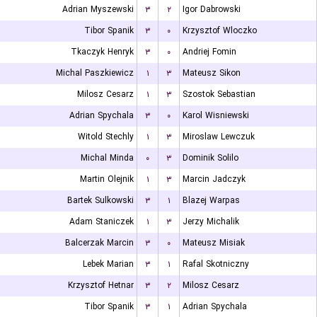
Adrian Myszewski
۳
۲
Igor Dabrowski
Tibor Spanik
۳
۰
Krzysztof Wloczko
Tkaczyk Henryk
۳
۰
Andriej Fomin
Michal Paszkiewicz
۱
۳
Mateusz Sikon
Milosz Cesarz
۱
۳
Szostok Sebastian
Adrian Spychala
۳
۰
Karol Wisniewski
Witold Stechly
۱
۳
Miroslaw Lewczuk
Michal Minda
۰
۳
Dominik Solilo
Martin Olejnik
۱
۳
Marcin Jadczyk
Bartek Sulkowski
۳
۱
Blazej Warpas
Adam Staniczek
۱
۳
Jerzy Michalik
Balcerzak Marcin
۳
۰
Mateusz Misiak
Lebek Marian
۳
۱
Rafal Skotniczny
Krzysztof Hetnar
۳
۲
Milosz Cesarz
Tibor Spanik
۳
۱
Adrian Spychala