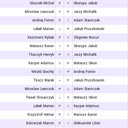
Gluszek Michal
۳
۲
Skorupa Jakub
Miroslaw Lewczuk
۲
۳
Jerzy Michalik
Andriej Fomin
۳
۱
Adam Staniczek
Lebek Marian
۰
۳
Jakub Pruszkowski
Kazimierz Rybak
۳
۲
Zbigniew Nocun
Mateusz Baran
۱
۳
Skorupa Jakub
Tkaczyk Henryk
۳
۲
Jerzy Michalik
Kacper Adamus
۲
۳
Mateusz Sikon
Witold Stechly
۱
۳
Andriej Fomin
Tkocz Marek
۰
۳
Jakub Pruszkowski
Miroslaw Lewczuk
۳
۰
Adam Staniczek
Pawel Slosarczyk
۰
۳
Mateusz Sikon
Lebek Marian
۳
۱
Kacper Adamus
Krzysztof Hetnar
۳
۱
Mariusz Baron
Balcerzak Marcin
۳
۱
Aleksander Lilien