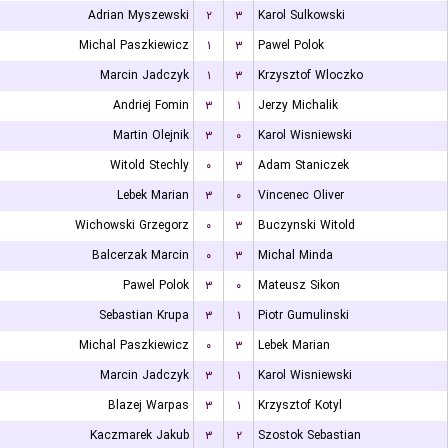
Adrian Myszewski
۲
۳
Karol Sulkowski
Michal Paszkiewicz
۱
۳
Pawel Polok
Marcin Jadczyk
۱
۳
Krzysztof Wloczko
Andriej Fomin
۳
۱
Jerzy Michalik
Martin Olejnik
۳
۰
Karol Wisniewski
Witold Stechly
۰
۳
Adam Staniczek
Lebek Marian
۳
۰
Vincenec Oliver
Wichowski Grzegorz
۰
۳
Buczynski Witold
Balcerzak Marcin
۰
۳
Michal Minda
Pawel Polok
۳
۰
Mateusz Sikon
Sebastian Krupa
۳
۱
Piotr Gumulinski
Michal Paszkiewicz
۰
۳
Lebek Marian
Marcin Jadczyk
۳
۱
Karol Wisniewski
Blazej Warpas
۳
۱
Krzysztof Kotyl
Kaczmarek Jakub
۳
۲
Szostok Sebastian