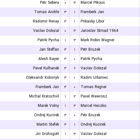
Petr Sebera
۰
۳
Marcel Pikous
Tomas Andrle
۳
۱
Framberk Jan
Radomir Revay
۳
۱
Prikasky Libor
Vaclav Dolezal
۰
۳
Jaroslav Strnad 1964
Patrik Pycha
۱
۳
Mark Robin Wagner
Jan Steffan
۳
۱
Petr Bruzek
Alesh Bayer
۳
۰
Patrik Pycha
Pavel Kulhanek
۳
۲
Vaclav Dolezal
Oleksandr Kolisnyk
۳
۰
Radim Urbaniec
Framberk Jan
۳
۰
Tomas Regner
Michal Kratochvil
۱
۳
Pavel Wawrosz
Marek Volny
۱
۳
Marcel Heczko
Ondrej Kucirek
۳
۰
Petr Bruzek
Martin Stefek
۳
۱
Ondrej Kucirek
Jiri Grohsgott
۱
۳
Vaclav Dolezal