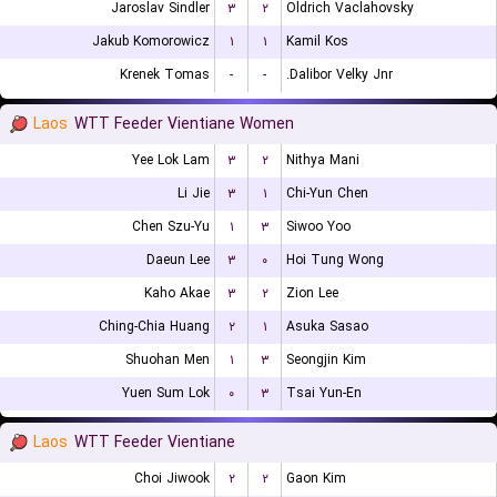
Jaroslav Sindler
۳
۲
Oldrich Vaclahovsky
Jakub Komorowicz
۱
۱
Kamil Kos
Krenek Tomas
-
-
Dalibor Velky Jnr.
Laos
WTT Feeder Vientiane Women
Yee Lok Lam
۳
۲
Nithya Mani
Li Jie
۳
۱
Chi-Yun Chen
Chen Szu-Yu
۱
۳
Siwoo Yoo
Daeun Lee
۳
۰
Hoi Tung Wong
Kaho Akae
۳
۲
Zion Lee
Ching-Chia Huang
۲
۱
Asuka Sasao
Shuohan Men
۱
۳
Seongjin Kim
Yuen Sum Lok
۰
۳
Tsai Yun-En
Laos
WTT Feeder Vientiane
Choi Jiwook
۲
۲
Gaon Kim