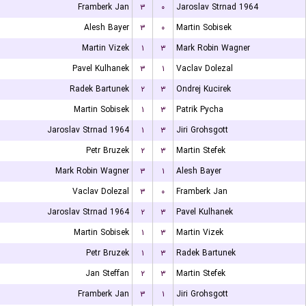
Framberk Jan
۳
۰
Jaroslav Strnad 1964
Alesh Bayer
۳
۰
Martin Sobisek
Martin Vizek
۱
۳
Mark Robin Wagner
Pavel Kulhanek
۳
۱
Vaclav Dolezal
Radek Bartunek
۲
۳
Ondrej Kucirek
Martin Sobisek
۱
۳
Patrik Pycha
Jaroslav Strnad 1964
۱
۳
Jiri Grohsgott
Petr Bruzek
۲
۳
Martin Stefek
Mark Robin Wagner
۳
۱
Alesh Bayer
Vaclav Dolezal
۳
۰
Framberk Jan
Jaroslav Strnad 1964
۲
۳
Pavel Kulhanek
Martin Sobisek
۱
۳
Martin Vizek
Petr Bruzek
۱
۳
Radek Bartunek
Jan Steffan
۲
۳
Martin Stefek
Framberk Jan
۳
۱
Jiri Grohsgott