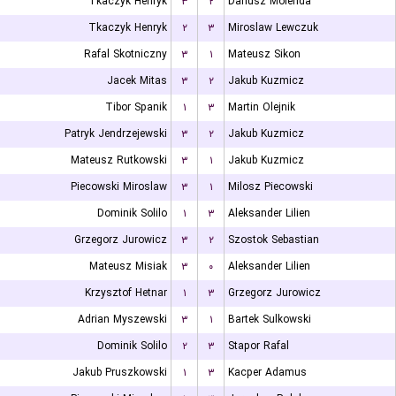
Tkaczyk Henryk
۳
۲
Dariusz Molenda
Tkaczyk Henryk
۲
۳
Miroslaw Lewczuk
Rafal Skotniczny
۳
۱
Mateusz Sikon
Jacek Mitas
۳
۲
Jakub Kuzmicz
Tibor Spanik
۱
۳
Martin Olejnik
Patryk Jendrzejewski
۳
۲
Jakub Kuzmicz
Mateusz Rutkowski
۳
۱
Jakub Kuzmicz
Piecowski Miroslaw
۳
۱
Milosz Piecowski
Dominik Solilo
۱
۳
Aleksander Lilien
Grzegorz Jurowicz
۳
۲
Szostok Sebastian
Mateusz Misiak
۳
۰
Aleksander Lilien
Krzysztof Hetnar
۱
۳
Grzegorz Jurowicz
Adrian Myszewski
۳
۱
Bartek Sulkowski
Dominik Solilo
۲
۳
Stapor Rafal
Jakub Pruszkowski
۱
۳
Kacper Adamus