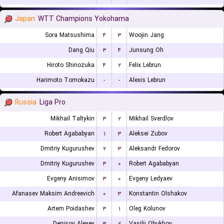
Japan
WTT Champions Yokohama
Sora Matsushima
۴
۳
Woojin Jang
Dang Qiu
۳
۴
Junsung Oh
Hiroto Shinozuka
۴
۲
Felix Lebrun
Harimoto Tomokazu
-
-
Alexis Lebrun
Russia
Liga Pro
Mikhail Taltykin
۳
۲
Mikhail Sverdlov
Robert Agababyan
۱
۳
Aleksei Zubov
Dmitriy Kugurushev
۲
۳
Aleksandr Fedorov
Dmitriy Kugurushev
۳
۰
Robert Agababyan
Evgeny Anisimov
۳
۰
Evgeny Ledyaev
Afanasev Maksim Andreevich
۰
۳
Konstantin Olshakov
Artem Poidashev
۳
۱
Oleg Kolunov
Denisov Alexey
۳
۲
Vasilii Obukhov