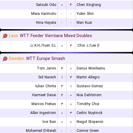
Satsuki Odo
۰
۴
Chen Xingtong
Miwa Harimoto
-
-
Yubin Shin
Hina Hayata
-
-
Man Kuai
Laos
WTT Feeder Vientiane Mixed Doubles
Li K.H./Yuen S.L.
۰
۳
Choi J./Lee D.
Sweden
WTT Europe Smash
Tom Jarvis
۳
۰
Darius Movileanu
Sid Naresh
۱
۳
Martin Allegro
Iulian Chirita
۳
۱
Gustavo Gomez
Harmeet Desai
۳
۰
Noa Dahlstrom
Marcos Freitas
۳
۰
Timothy Choi
Albin Ingestrom
۰
۳
Cedric Nuytinck
Ivor Ban
۰
۰
Niagol Stoyanov
Mohamed El-Beiali
-
-
Connor Green