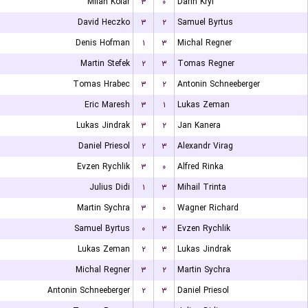
Milan Kolar
۳
۰
Darin Kryl
David Heczko
۳
۲
Samuel Byrtus
Denis Hofman
۱
۳
Michal Regner
Martin Stefek
۲
۳
Tomas Regner
Tomas Hrabec
۳
۲
Antonin Schneeberger
Eric Maresh
۳
۱
Lukas Zeman
Lukas Jindrak
۳
۲
Jan Kanera
Daniel Priesol
۲
۳
Alexandr Virag
Evzen Rychlik
۳
۰
Alfred Rinka
Julius Didi
۱
۳
Mihail Trinta
Martin Sychra
۳
۰
Wagner Richard
Samuel Byrtus
۰
۳
Evzen Rychlik
Lukas Zeman
۲
۳
Lukas Jindrak
Michal Regner
۳
۲
Martin Sychra
Antonin Schneeberger
۲
۳
Daniel Priesol