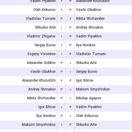
Vadim Pryakhin
۲
۳
Alexander Khurudzhi
Oleh Krikunov
۲
۳
Vasilii Obukhov
Vladislav Turnaev
۳
۲
Nikita Shchavelev
Shkurko Arte
۱
۳
Andrey Shmakov
Vladimir Zhigalov
۱
۳
Vadim Pryakhin
Sergey Burov
۱
۳
Ilya Novikov
Evgeny Voronkov
۱
۳
Vladislav Turnaev
Alexander Gribkov
۳
۰
Shkurko Arte
Vasilii Obukhov
۳
۱
Sergey Burov
Alexander Khurudzhi
۲
۳
Igor Blinov
Andrey Shmakov
۳
۰
Maksim Smyshnikov
Nikita Shchavelev
۳
۰
Nikolay Agapov
Igor Blinov
۰
۳
Vadim Pryakhin
Ilya Novikov
۳
۰
Oleh Krikunov
Maksim Smyshnikov
۱
۳
Shkurko Arte