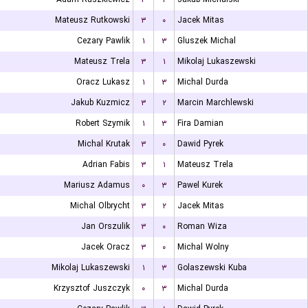
Mateusz Rutkowski
۳
۰
Jacek Mitas
Cezary Pawlik
۱
۳
Gluszek Michal
Mateusz Trela
۳
۱
Mikolaj Lukaszewski
Oracz Lukasz
۱
۳
Michal Durda
Jakub Kuzmicz
۳
۲
Marcin Marchlewski
Robert Szymik
۱
۳
Fira Damian
Michal Krutak
۳
۰
Dawid Pyrek
Adrian Fabis
۳
۱
Mateusz Trela
Mariusz Adamus
۰
۳
Pawel Kurek
Michal Olbrycht
۳
۲
Jacek Mitas
Jan Orszulik
۳
۰
Roman Wiza
Jacek Oracz
۳
۰
Michal Wolny
Mikolaj Lukaszewski
۱
۳
Golaszewski Kuba
Krzysztof Juszczyk
۰
۳
Michal Durda