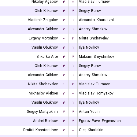
Nikolay Agapov
۳
۰
Vladislav Turnaev
Oleh Krikunov
۳
۲
Sergey Burov
Vladimir Zhigalov
۳
۱
Alexander Khurudzhi
Alexander Gribkov
۳
۱
Andrey Shmakov
Evgeny Voronkov
۰
۳
Nikita Shchavelev
Vasilii Obukhov
۳
۱
Ilya Novikov
Shkurko Arte
۳
۲
Maksim Smyshnikov
Oleh Krikunov
۳
۱
Sergey Burov
Alexander Gribkov
۳
۱
Andrey Shmakov
Nikita Shchavelev
۱
۳
Vladislav Turnaev
Mikhailov Aleksei
۳
۰
Vladislav Homyakov
Vasilii Obukhov
۳
۱
Ilya Novikov
Sergey Martyukhin
۲
۲
Anton Yudin
Andrei Borisov
۳
۲
Egorov Pavel Evgenevich
Dmitrii Konstantinov
۳
۰
Oleg Kharlakin