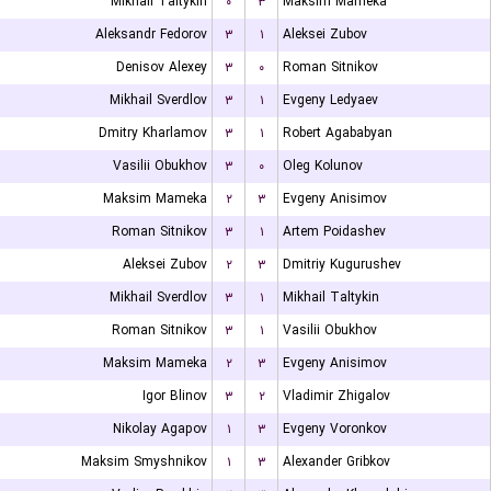
Mikhail Taltykin
۰
۳
Maksim Mameka
Aleksandr Fedorov
۳
۱
Aleksei Zubov
Denisov Alexey
۳
۰
Roman Sitnikov
Mikhail Sverdlov
۳
۱
Evgeny Ledyaev
Dmitry Kharlamov
۳
۱
Robert Agababyan
Vasilii Obukhov
۳
۰
Oleg Kolunov
Maksim Mameka
۲
۳
Evgeny Anisimov
Roman Sitnikov
۳
۱
Artem Poidashev
Aleksei Zubov
۲
۳
Dmitriy Kugurushev
Mikhail Sverdlov
۳
۱
Mikhail Taltykin
Roman Sitnikov
۳
۱
Vasilii Obukhov
Maksim Mameka
۲
۳
Evgeny Anisimov
Igor Blinov
۳
۲
Vladimir Zhigalov
Nikolay Agapov
۱
۳
Evgeny Voronkov
Maksim Smyshnikov
۱
۳
Alexander Gribkov