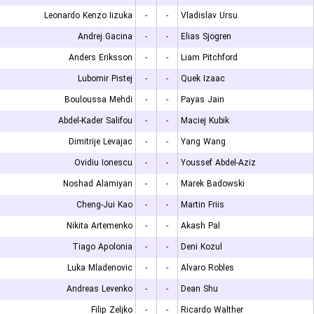
Leonardo Kenzo Iizuka
-
-
Vladislav Ursu
Andrej Gacina
-
-
Elias Sjogren
Anders Eriksson
-
-
Liam Pitchford
Lubomir Pistej
-
-
Quek Izaac
Bouloussa Mehdi
-
-
Payas Jain
Abdel-Kader Salifou
-
-
Maciej Kubik
Dimitrije Levajac
-
-
Yang Wang
Ovidiu Ionescu
-
-
Youssef Abdel-Aziz
Noshad Alamiyan
-
-
Marek Badowski
Cheng-Jui Kao
-
-
Martin Friis
Nikita Artemenko
-
-
Akash Pal
Tiago Apolonia
-
-
Deni Kozul
Luka Mladenovic
-
-
Alvaro Robles
Andreas Levenko
-
-
Dean Shu
Filip Zeljko
-
-
Ricardo Walther