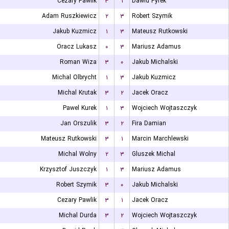
Cezary Pawlik
۳
۱
Dawid Pyrek
Adam Ruszkiewicz
۲
۳
Robert Szymik
Jakub Kuzmicz
۱
۳
Mateusz Rutkowski
Oracz Lukasz
۰
۳
Mariusz Adamus
Roman Wiza
۳
۰
Jakub Michalski
Michal Olbrycht
۱
۳
Jakub Kuzmicz
Michal Krutak
۳
۲
Jacek Oracz
Pawel Kurek
۱
۳
Wojciech Wojtaszczyk
Jan Orszulik
۳
۲
Fira Damian
Mateusz Rutkowski
۳
۱
Marcin Marchlewski
Michal Wolny
۲
۳
Gluszek Michal
Krzysztof Juszczyk
۱
۳
Mariusz Adamus
Robert Szymik
۳
۰
Jakub Michalski
Cezary Pawlik
۳
۱
Jacek Oracz
Michal Durda
۳
۲
Wojciech Wojtaszczyk