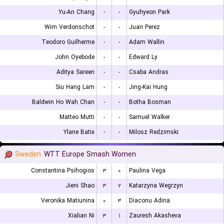
Yu-An Chang
-
-
Gyuhyeon Park
Wim Verdonschot
-
-
Juan Perez
Teodoro Guilherme
-
-
Adam Wallin
John Oyebode
-
-
Edward Ly
Aditya Sareen
-
-
Csaba Andras
Siu Hang Lam
-
-
Jing-Kai Hung
Baldwin Ho Wah Chan
-
-
Botha Bosman
Matteo Mutti
-
-
Samuel Walker
Ylane Batix
-
-
Milosz Redzimski
Sweden
WTT Europe Smash Women
Constantina Psihogios
۳
۰
Paulina Vega
Jieni Shao
۳
۲
Katarzyna Wegrzyn
Veronika Matiunina
۰
۳
Diaconu Adina
Xialian Ni
۳
۱
Zauresh Akasheva