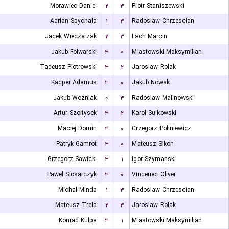
Morawiec Daniel
۲
۳
Piotr Staniszewski
Adrian Spychala
۱
۳
Radoslaw Chrzescian
Jacek Wieczerzak
۲
۳
Lach Marcin
Jakub Folwarski
۳
۰
Miastowski Maksymilian
Tadeusz Piotrowski
۳
۲
Jaroslaw Rolak
Kacper Adamus
۳
۰
Jakub Nowak
Jakub Wozniak
۰
۳
Radoslaw Malinowski
Artur Szoltysek
۳
۲
Karol Sulkowski
Maciej Domin
۳
۰
Grzegorz Poliniewicz
Patryk Gamrot
۳
۰
Mateusz Sikon
Grzegorz Sawicki
۳
۱
Igor Szymanski
Pawel Slosarczyk
۳
۰
Vincenec Oliver
Michal Minda
۱
۳
Radoslaw Chrzescian
Mateusz Trela
۲
۳
Jaroslaw Rolak
Konrad Kulpa
۳
۱
Miastowski Maksymilian