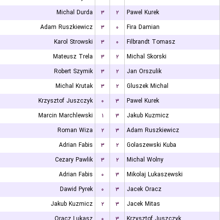
Michal Durda
۳
۲
Pawel Kurek
Adam Ruszkiewicz
۳
۰
Fira Damian
Karol Strowski
۳
۰
Filbrandt Tomasz
Mateusz Trela
۳
۲
Michal Skorski
Robert Szymik
۳
۲
Jan Orszulik
Michal Krutak
۳
۲
Gluszek Michal
Krzysztof Juszczyk
۰
۳
Pawel Kurek
Marcin Marchlewski
۱
۳
Jakub Kuzmicz
Roman Wiza
۲
۳
Adam Ruszkiewicz
Adrian Fabis
۳
۲
Golaszewski Kuba
Cezary Pawlik
۳
۲
Michal Wolny
Adrian Fabis
۰
۳
Mikolaj Lukaszewski
Dawid Pyrek
۰
۳
Jacek Oracz
Jakub Kuzmicz
۲
۳
Jacek Mitas
Oracz Lukasz
۰
۳
Krzysztof Juszczyk