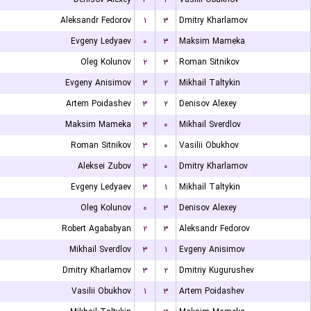
Aleksandr Fedorov
۱
۳
Dmitry Kharlamov
Evgeny Ledyaev
۰
۳
Maksim Mameka
Oleg Kolunov
۲
۳
Roman Sitnikov
Evgeny Anisimov
۳
۲
Mikhail Taltykin
Artem Poidashev
۳
۲
Denisov Alexey
Maksim Mameka
۳
۰
Mikhail Sverdlov
Roman Sitnikov
۳
۰
Vasilii Obukhov
Aleksei Zubov
۳
۰
Dmitry Kharlamov
Evgeny Ledyaev
۳
۱
Mikhail Taltykin
Oleg Kolunov
۰
۳
Denisov Alexey
Robert Agababyan
۲
۳
Aleksandr Fedorov
Mikhail Sverdlov
۳
۱
Evgeny Anisimov
Dmitry Kharlamov
۳
۲
Dmitriy Kugurushev
Vasilii Obukhov
۱
۳
Artem Poidashev