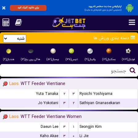
اپلیکیشن جت بت مختص اندروید
برای دانلود کلیک کنید
(دسترسی آسان و بدون فیلترشکن به سایت)
دسته بندی ورزش ها
فوتبال(۷۸۹)
بسکتبال(۸۹)
والیبال(۴۱)
تنیس(۱۳۵)
بیسبال(۵۶)
هاکی روی یخ(۱۴)
هندبال(۴)
Laos
WTT Feeder Vientiane
Yuta Tanaka
۲
۳
Ryoichi Yoshiyama
Jo Yokotani
۳
۲
Sathiyan Gnanasekaran
Laos
WTT Feeder Vientiane Women
Daeun Lee
۳
۱
Seongjin Kim
Kaho Akae
۳
۰
Li Jie