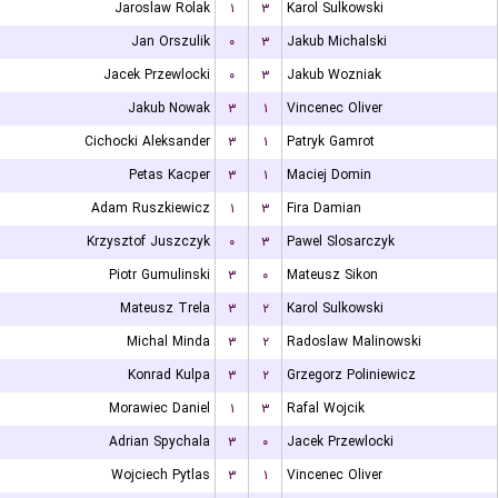
Jaroslaw Rolak
۱
۳
Karol Sulkowski
Jan Orszulik
۰
۳
Jakub Michalski
Jacek Przewlocki
۰
۳
Jakub Wozniak
Jakub Nowak
۳
۱
Vincenec Oliver
Cichocki Aleksander
۳
۱
Patryk Gamrot
Petas Kacper
۳
۱
Maciej Domin
Adam Ruszkiewicz
۱
۳
Fira Damian
Krzysztof Juszczyk
۰
۳
Pawel Slosarczyk
Piotr Gumulinski
۳
۰
Mateusz Sikon
Mateusz Trela
۳
۲
Karol Sulkowski
Michal Minda
۳
۲
Radoslaw Malinowski
Konrad Kulpa
۳
۲
Grzegorz Poliniewicz
Morawiec Daniel
۱
۳
Rafal Wojcik
Adrian Spychala
۳
۰
Jacek Przewlocki
Wojciech Pytlas
۳
۱
Vincenec Oliver