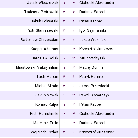
Jacek Wieczerzak
۱
۳
Cichocki Aleksander
Tadeusz Piotrowski
۳
۲
Dariusz Wrobel
Jakub Folwarski
۳
۱
Petas Kacper
Piotr Staniszewski
۳
۰
Igor Szymanski
Radoslaw Chrzescian
۳
۱
Jakub Wozniak
Kacper Adamus
۲
۳
Krzysztof Juszczyk
Jaroslaw Rolak
۰
۳
Artur Szoltysek
Miastowski Maksymilian
۱
۳
Maciej Domin
Lach Marcin
۳
۱
Patryk Gamrot
Michal Minda
۳
۰
Jacek Przewlocki
Jakub Nowak
۲
۳
Pawel Slosarczyk
Konrad Kulpa
۱
۳
Petas Kacper
Piotr Gumulinski
۲
۳
Cichocki Aleksander
Mateusz Trela
۲
۳
Dariusz Wrobel
Wojciech Pytlas
۳
۰
Krzysztof Juszczyk