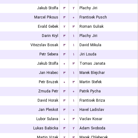
Jakub Stolfa
۳
۲
Plachy Jiri
Marcel Pikous
۳
۰
Frantisek Pusch
Evald Gebek
۲
۳
Roman Guliak
Darin Kryl
۳
۱
Plachy Jiri
Vitezslav Bosak
۳
۱
David Mikula
Petr Sebera
۳
۱
Jiri Louda
Jakub Stolfa
۰
۳
Tomas Janata
Jan Hrabec
۳
۱
Marek Blejchar
Petr Bruzek
۰
۳
Martin Stefek
Zmuda Petr
۳
۰
Patrik Pycha
David Horak
۳
۱
Frantisek Briza
Jan Pleskot
۳
۰
Havel Ladislav
Lubor Sulava
۰
۳
Vaclav Kosar
Lukas Babicka
۳
۲
Adam Svoboda
Martin Vizek
۲
۳
Marek Chlebecek