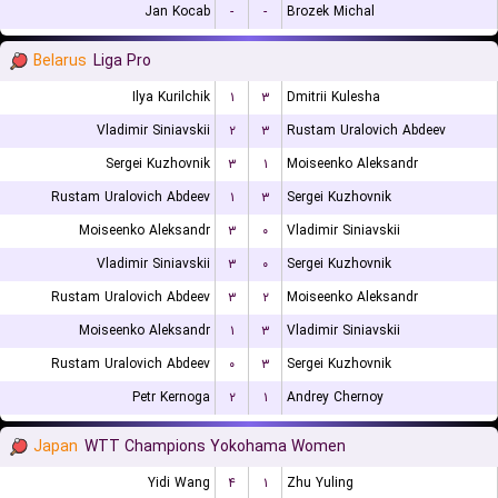
Jan Kocab
-
-
Brozek Michal
Belarus
Liga Pro
Ilya Kurilchik
۱
۳
Dmitrii Kulesha
Vladimir Siniavskii
۲
۳
Rustam Uralovich Abdeev
Sergei Kuzhovnik
۳
۱
Moiseenko Aleksandr
Rustam Uralovich Abdeev
۱
۳
Sergei Kuzhovnik
Moiseenko Aleksandr
۳
۰
Vladimir Siniavskii
Vladimir Siniavskii
۳
۰
Sergei Kuzhovnik
Rustam Uralovich Abdeev
۳
۲
Moiseenko Aleksandr
Moiseenko Aleksandr
۱
۳
Vladimir Siniavskii
Rustam Uralovich Abdeev
۰
۳
Sergei Kuzhovnik
Petr Kernoga
۲
۱
Andrey Chernoy
Japan
WTT Champions Yokohama Women
Yidi Wang
۴
۱
Zhu Yuling