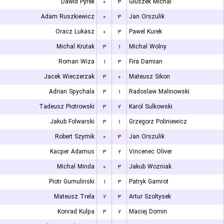
Dawid Pyrek
۰
۳
Gluszek Michal
Adam Ruszkiewicz
۰
۳
Jan Orszulik
Oracz Lukasz
۰
۳
Pawel Kurek
Michal Krutak
۳
۱
Michal Wolny
Roman Wiza
۱
۳
Fira Damian
Jacek Wieczerzak
۳
۰
Mateusz Sikon
Adrian Spychala
۳
۱
Radoslaw Malinowski
Tadeusz Piotrowski
۳
۲
Karol Sulkowski
Jakub Folwarski
۳
۱
Grzegorz Poliniewicz
Robert Szymik
۰
۳
Jan Orszulik
Kacper Adamus
۳
۲
Vincenec Oliver
Michal Minda
۰
۳
Jakub Wozniak
Piotr Gumulinski
۱
۳
Patryk Gamrot
Mateusz Trela
۲
۳
Artur Szoltysek
Konrad Kulpa
۳
۲
Maciej Domin