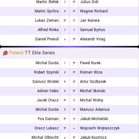
Martin Stefek
۱
۳
Julius Didi
Martin Sychra
۲
۳
Wagner Richard
Lukas Zeman
۳
۲
Jan Kanera
Alfred Rinka
۱
۱
Samuel Byrtus
Daniel Priesol
۰
۳
Alexandr Virag
Poland
TT Elite Series
Michal Durda
۱
۳
Pawel Kurek
Robert Szymik
۲
۳
Roman Wiza
Dariusz Wrobel
۲
۳
Artur Szoltysek
Adrian Fabis
۲
۳
Michal Skorski
Jacek Oracz
۳
۲
Michal Wolny
Michal Durda
۲
۳
Mariusz Adamus
Fira Damian
۳
۲
Jakub Michalski
Oracz Lukasz
۳
۰
Wojciech Wojtaszczyk
Michal Olbrycht
۰
۳
Jakub Kuzmicz