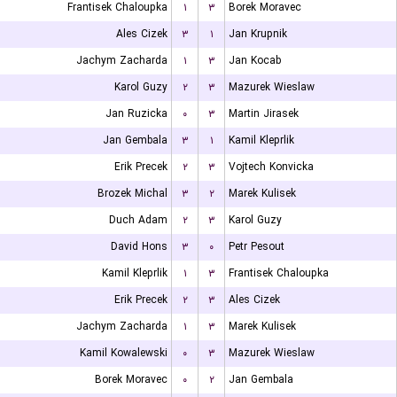
Frantisek Chaloupka
۱
۳
Borek Moravec
Ales Cizek
۳
۱
Jan Krupnik
Jachym Zacharda
۱
۳
Jan Kocab
Karol Guzy
۲
۳
Mazurek Wieslaw
Jan Ruzicka
۰
۳
Martin Jirasek
Jan Gembala
۳
۱
Kamil Kleprlik
Erik Precek
۲
۳
Vojtech Konvicka
Brozek Michal
۳
۲
Marek Kulisek
Duch Adam
۲
۳
Karol Guzy
David Hons
۳
۰
Petr Pesout
Kamil Kleprlik
۱
۳
Frantisek Chaloupka
Erik Precek
۲
۳
Ales Cizek
Jachym Zacharda
۱
۳
Marek Kulisek
Kamil Kowalewski
۰
۳
Mazurek Wieslaw
Borek Moravec
۰
۲
Jan Gembala