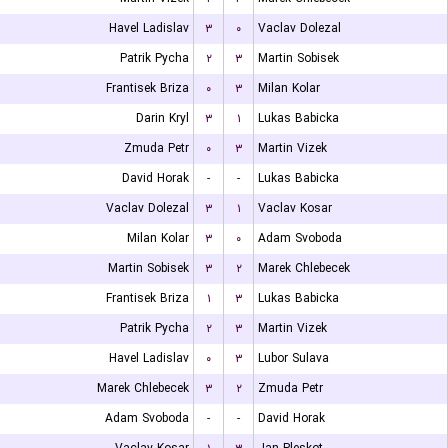
Havel Ladislav
۳
۰
Vaclav Dolezal
Patrik Pycha
۲
۳
Martin Sobisek
Frantisek Briza
۰
۳
Milan Kolar
Darin Kryl
۳
۱
Lukas Babicka
Zmuda Petr
۰
۳
Martin Vizek
David Horak
-
-
Lukas Babicka
Vaclav Dolezal
۳
۱
Vaclav Kosar
Milan Kolar
۳
۰
Adam Svoboda
Martin Sobisek
۳
۲
Marek Chlebecek
Frantisek Briza
۱
۳
Lukas Babicka
Patrik Pycha
۲
۳
Martin Vizek
Havel Ladislav
۰
۳
Lubor Sulava
Marek Chlebecek
۳
۲
Zmuda Petr
Adam Svoboda
-
-
David Horak