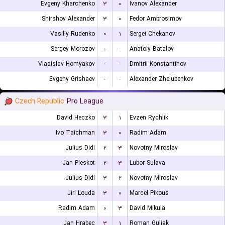
Evgeny Kharchenko
۳
۰
Ivanov Alexander
Shirshov Alexander
۳
۰
Fedor Ambrosimov
Vasiliy Rudenko
۰
۱
Sergei Chekanov
Sergey Morozov
-
-
Anatoly Batalov
Vladislav Homyakov
-
-
Dmitrii Konstantinov
Evgeny Grishaev
-
-
Alexander Zhelubenkov
Czech Republic
Pro League
David Heczko
۳
۱
Evzen Rychlik
Ivo Taichman
۳
۰
Radim Adam
Julius Didi
۲
۳
Novotny Miroslav
Jan Pleskot
۲
۳
Lubor Sulava
Julius Didi
۳
۲
Novotny Miroslav
Jiri Louda
۳
۰
Marcel Pikous
Radim Adam
۰
۳
David Mikula
Jan Hrabec
۳
۱
Roman Guliak