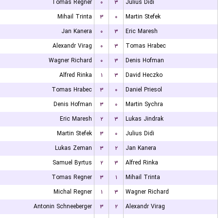
Tomas Regner
۰
۳
Julius Didi
Mihail Trinta
۳
۰
Martin Stefek
Jan Kanera
۰
۳
Eric Maresh
Alexandr Virag
۰
۳
Tomas Hrabec
Wagner Richard
۰
۳
Denis Hofman
Alfred Rinka
۱
۳
David Heczko
Tomas Hrabec
۳
۰
Daniel Priesol
Denis Hofman
۳
۰
Martin Sychra
Eric Maresh
۲
۳
Lukas Jindrak
Martin Stefek
۳
۰
Julius Didi
Lukas Zeman
۳
۲
Jan Kanera
Samuel Byrtus
۲
۳
Alfred Rinka
Tomas Regner
۳
۱
Mihail Trinta
Michal Regner
۱
۳
Wagner Richard
Antonin Schneeberger
۳
۲
Alexandr Virag