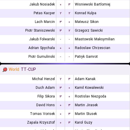
Jakub Nosiadek
۰
۳
Wisniewski Bartlomiej
Petas Kacper
۲
۲
Konrad Kulpa
Lach Marcin
۳
۰
Mateusz Sikon
Piotr Staniszewski
۳
۲
Grzegorz Sawicki
Jakub Folwarski
-
-
Miastowski Maksymilian
Adrian Spychala
۰
۰
Radoslaw Chrzescian
Piotr Gumulinski
-
-
Patryk Gamrot
World
TT-CUP
Michal Henzel
۲
۳
Adam Kanak
Duch Adam
۳
۰
Kamil Kowalewski
Filip Sikora
۳
۰
Rostislav Niezgoda
David Hons
۰
۳
Martin Jirasek
Tomas Vorisek
۰
۳
Martin Stusek
Zapala Krzysztof
۰
۳
Karol Guzy