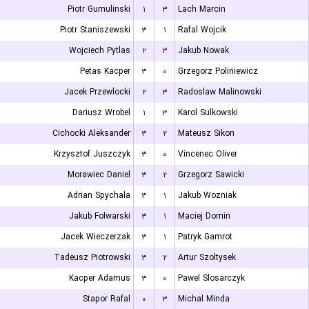
Piotr Gumulinski
۱
۳
Lach Marcin
Piotr Staniszewski
۳
۱
Rafal Wojcik
Wojciech Pytlas
۲
۳
Jakub Nowak
Petas Kacper
۳
۰
Grzegorz Poliniewicz
Jacek Przewlocki
۲
۳
Radoslaw Malinowski
Dariusz Wrobel
۱
۳
Karol Sulkowski
Cichocki Aleksander
۳
۲
Mateusz Sikon
Krzysztof Juszczyk
۳
۰
Vincenec Oliver
Morawiec Daniel
۳
۲
Grzegorz Sawicki
Adrian Spychala
۳
۱
Jakub Wozniak
Jakub Folwarski
۳
۱
Maciej Domin
Jacek Wieczerzak
۳
۱
Patryk Gamrot
Tadeusz Piotrowski
۳
۲
Artur Szoltysek
Kacper Adamus
۳
۰
Pawel Slosarczyk
Stapor Rafal
۰
۳
Michal Minda