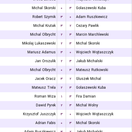
Michal Skorski
۰
۳
Golaszewski Kuba
Robert Szymik
۳
۰
Adam Ruszkiewicz
Michal Krutak
۳
۲
Cezary Pawlik
Michal Olbrycht
۲
۳
Marcin Marchlewski
Mikolaj Lukaszewski
۲
۳
Michal Skorski
Mariusz Adamus
۳
۰
Wojciech Wojtaszczyk
Jan Orszulik
۲
۳
Jakub Michalski
Michal Olbrycht
۰
۳
Mateusz Rutkowski
Jacek Oracz
۳
۲
Gluszek Michal
Mateusz Trela
۲
۳
Golaszewski Kuba
Roman Wiza
۱
۳
Fira Damian
Dawid Pyrek
۲
۳
Michal Wolny
Krzysztof Juszczyk
۳
۰
Wojciech Wojtaszczyk
Adrian Fabis
۰
۳
Michal Skorski
Adam Ruszkiewicz
۳
۲
Jakub Michalski