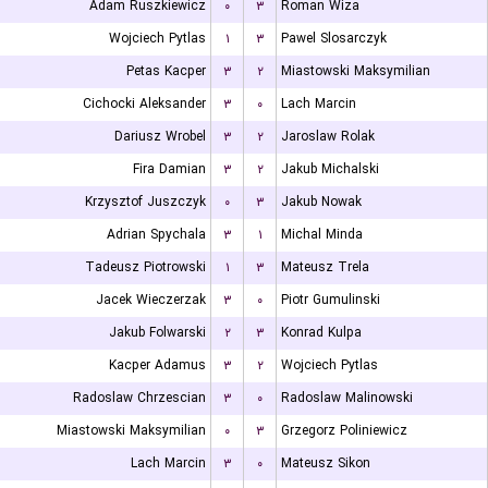
Adam Ruszkiewicz
۰
۳
Roman Wiza
Wojciech Pytlas
۱
۳
Pawel Slosarczyk
Petas Kacper
۳
۲
Miastowski Maksymilian
Cichocki Aleksander
۳
۰
Lach Marcin
Dariusz Wrobel
۳
۲
Jaroslaw Rolak
Fira Damian
۳
۲
Jakub Michalski
Krzysztof Juszczyk
۰
۳
Jakub Nowak
Adrian Spychala
۳
۱
Michal Minda
Tadeusz Piotrowski
۱
۳
Mateusz Trela
Jacek Wieczerzak
۳
۰
Piotr Gumulinski
Jakub Folwarski
۲
۳
Konrad Kulpa
Kacper Adamus
۳
۲
Wojciech Pytlas
Radoslaw Chrzescian
۳
۰
Radoslaw Malinowski
Miastowski Maksymilian
۰
۳
Grzegorz Poliniewicz
Lach Marcin
۳
۰
Mateusz Sikon