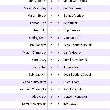
Jan Vidourek
۱
۳
Martin Chmelicek
Marek Zaskodny
۰
۳
Petr Vicherek
Martin Stusek
۰
۳
Tomas Vorisek
Tomas Rein
۳
۱
Petr Kubat
Strejc Filip
۲
۳
Filip Cernota
Ondrej Skvor
۳
۲
Vanous Jiri
Sebl Jachym
۳
۱
Jean-Baptiste Cousin
Martin Chmelicek
۳
۰
Jan Vidourek
Karol Guzy
۳
۰
Kamil Kowalewski
Petr Kubat
۰
۳
Tomas Rein
Sebl Jachym
۲
۳
Jean-Baptiste Cousin
Zapala Krzysztof
۱
۳
Duch Adam
Frantisek Chaloupka
۱
۳
Kamil Kleprlik
Ales Cizek
۱
۳
Vojtech Konvicka
Kamil Kowalewski
۳
۱
Kos Pawel