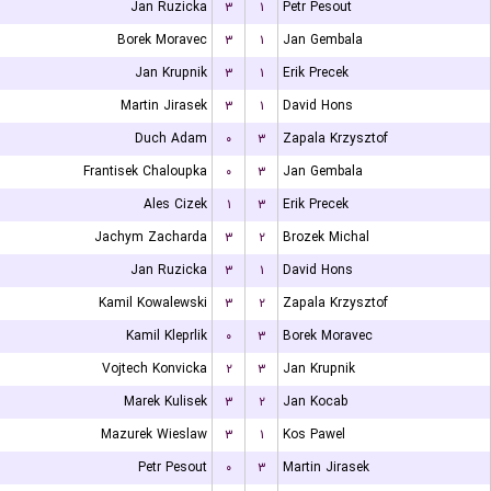
Jan Ruzicka
۳
۱
Petr Pesout
Borek Moravec
۳
۱
Jan Gembala
Jan Krupnik
۳
۱
Erik Precek
Martin Jirasek
۳
۱
David Hons
Duch Adam
۰
۳
Zapala Krzysztof
Frantisek Chaloupka
۰
۳
Jan Gembala
Ales Cizek
۱
۳
Erik Precek
Jachym Zacharda
۳
۲
Brozek Michal
Jan Ruzicka
۳
۱
David Hons
Kamil Kowalewski
۳
۲
Zapala Krzysztof
Kamil Kleprlik
۰
۳
Borek Moravec
Vojtech Konvicka
۲
۳
Jan Krupnik
Marek Kulisek
۳
۲
Jan Kocab
Mazurek Wieslaw
۳
۱
Kos Pawel
Petr Pesout
۰
۳
Martin Jirasek