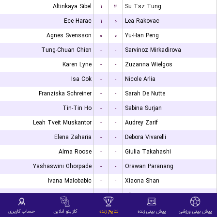
Altinkaya Sibel
۱
۳
Su Tsz Tung
Ece Harac
۱
۰
Lea Rakovac
Agnes Svensson
۰
۰
Yu-Han Peng
Tung-Chuan Chien
-
-
Sarvinoz Mirkadirova
Karen Lyne
-
-
Zuzanna Wielgos
Isa Cok
-
-
Nicole Arlia
Franziska Schreiner
-
-
Sarah De Nutte
Tin-Tin Ho
-
-
Sabina Surjan
Leah Tveit Muskantor
-
-
Audrey Zarif
Elena Zaharia
-
-
Debora Vivarelli
Alma Roose
-
-
Giulia Takahashi
Yashaswini Ghorpade
-
-
Orawan Paranang
Ivana Malobabic
-
-
Xiaona Shan
Wing Lam Ng
-
-
Lilou Massart
Laura Watanabe
-
-
Gaia Monfardini
پیش بینی ورزشی
پیش بینی زنده
نتایج زنده
کازینو آنلاین
حساب کاربری