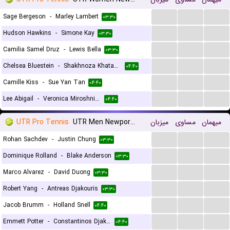
...
...
...
Sage Bergeson
-
Marley Lambert
۰۳:۳۰
...
...
...
Hudson Hawkins
-
Simone Kay
۰۳:۳۰
...
...
...
Camilia Samel Druz
-
Lewis Bella
۰۳:۳۰
...
...
...
Chelsea Bluestein
-
Shakhnoza Khatamova
۰۴:۴۰
...
...
...
Camille Kiss
-
Sue Yan Tan
۰۴:۴۰
...
...
...
Lee Abigail
-
Veronica Miroshnichenko
۰۴:۴۰
UTR Pro Tennis
UTR Men Newport Beach
میزبان
مساوی
میهمان
...
...
...
Rohan Sachdev
-
Justin Chung
۰۳:۳۰
...
...
...
Dominique Rolland
-
Blake Anderson
۰۳:۳۰
...
...
...
Marco Alvarez
-
David Duong
۰۳:۳۰
...
...
...
Robert Yang
-
Antreas Djakouris
۰۳:۳۰
...
...
...
Jacob Brumm
-
Holland Snell
۰۴:۴۰
...
...
...
Emmett Potter
-
Constantinos Djakouris
۰۴:۴۰