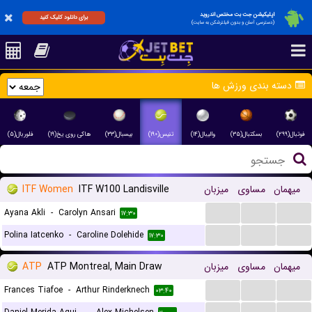
اپلیکیشن جت بت مختص اندروید
برای دانلود کلیک کنید
(دسترسی آسان و بدون فیلترشکن به سایت)
دسته بندی ورزش ها
فوتبال(۲۹۹)
بسکتبال(۳۵)
والیبال(۱۴)
تنیس(۱۹۰)
بیسبال(۳۳)
هاکی روی یخ(۱۹)
فلوربال(۵)
ITF Women
ITF W100 Landisville
میزبان
مساوی
میهمان
...
...
...
Ayana Akli
-
Carolyn Ansari
۱۷:۳۰
...
...
...
Polina Iatcenko
-
Caroline Dolehide
۱۷:۳۰
ATP
ATP Montreal, Main Draw
میزبان
مساوی
میهمان
...
...
...
Frances Tiafoe
-
Arthur Rinderknech
۰۳:۴۰
...
...
...