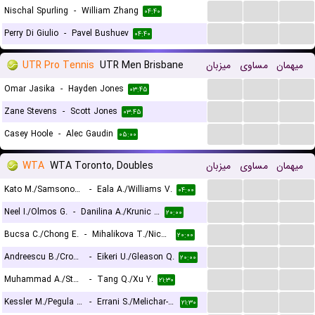
...
...
...
Nischal Spurling
-
William Zhang
۰۴:۴۰
...
...
...
Perry Di Giulio
-
Pavel Bushuev
۰۴:۴۰
UTR Pro Tennis
UTR Men Brisbane
میزبان
مساوی
میهمان
...
...
...
Omar Jasika
-
Hayden Jones
۰۳:۴۵
...
...
...
Zane Stevens
-
Scott Jones
۰۳:۴۵
...
...
...
Casey Hoole
-
Alec Gaudin
۰۵:۰۰
WTA
WTA Toronto, Doubles
میزبان
مساوی
میهمان
...
...
...
Kato M./Samsonova L.
-
Eala A./Williams V.
۰۴:۰۰
...
...
...
Neel I./Olmos G.
-
Danilina A./Krunic A.
۲۰:۰۰
...
...
...
Bucsa C./Chong E.
-
Mihalikova T./Nicholls O.
۲۰:۰۰
...
...
...
Andreescu B./Cross K.
-
Eikeri U./Gleason Q.
۲۰:۰۰
...
...
...
Muhammad A./Stollar F.
-
Tang Q./Xu Y.
۲۱:۳۰
...
...
...
Kessler M./Pegula J.
-
Errani S./Melichar-Martinez N.
۲۱:۳۰