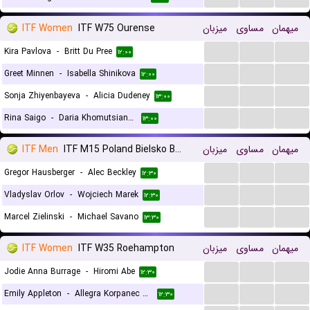
ITF Women
ITF W75 Ourense
میزبان
مساوی
میهمان
...
...
...
Kira Pavlova
-
Britt Du Pree
۱۲:۰۰
...
...
...
Greet Minnen
-
Isabella Shinikova
۱۲:۰۰
...
...
...
Sonja Zhiyenbayeva
-
Alicia Dudeney
۱۳:۰۰
...
...
...
Rina Saigo
-
Daria Khomutsianskaya
۱۳:۰۰
ITF Men
ITF M15 Poland Bielsko Biala
میزبان
مساوی
میهمان
...
...
...
Gregor Hausberger
-
Alec Beckley
۱۲:۳۰
...
...
...
Vladyslav Orlov
-
Wojciech Marek
۱۲:۳۰
...
...
...
Marcel Zielinski
-
Michael Savano
۱۳:۳۰
ITF Women
ITF W35 Roehampton
میزبان
مساوی
میهمان
...
...
...
Jodie Anna Burrage
-
Hiromi Abe
۱۲:۳۰
...
...
...
Emily Appleton
-
Allegra Korpanec Davies
۱۲:۳۰