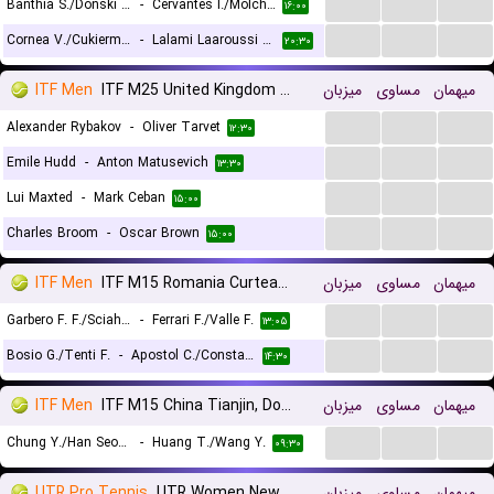
...
...
...
Banthia S./Donski A.
-
Cervantes I./Molchanov D.
۱۶:۰۰
...
...
...
Cornea V./Cukierman D.
-
Lalami Laaroussi Y./Pieczonka F.
۲۰:۳۰
ITF Men
ITF M25 United Kingdom Roehampton
میزبان
مساوی
میهمان
...
...
...
Alexander Rybakov
-
Oliver Tarvet
۱۲:۳۰
...
...
...
Emile Hudd
-
Anton Matusevich
۱۳:۳۰
...
...
...
Lui Maxted
-
Mark Ceban
۱۵:۰۰
...
...
...
Charles Broom
-
Oscar Brown
۱۵:۰۰
ITF Men
ITF M15 Romania Curtea de Arges, Doubles
میزبان
مساوی
میهمان
...
...
...
Garbero F. F./Sciahbasi M.
-
Ferrari F./Valle F.
۱۳:۰۵
...
...
...
Bosio G./Tenti F.
-
Apostol C./Constantin A.
۱۴:۳۰
ITF Men
ITF M15 China Tianjin, Doubles
میزبان
مساوی
میهمان
...
...
...
Chung Y./Han Seon Yong
-
Huang T./Wang Y.
۰۹:۳۰
UTR Pro Tennis
UTR Women Newport Beach
میزبان
مساوی
میهمان