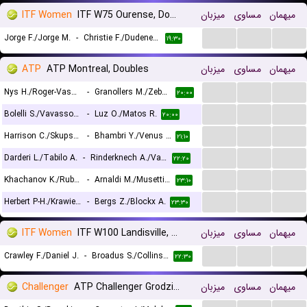
ITF Women
ITF W75 Ourense, Doubles
میزبان
مساوی
میهمان
...
...
...
Jorge F./Jorge M.
-
Christie F./Dudeney A.
۱۹:۳۰
ATP
ATP Montreal, Doubles
میزبان
مساوی
میهمان
...
...
...
Nys H./Roger-Vasselin E.
-
Granollers M./Zeballos H.
۲۰:۰۰
...
...
...
Bolelli S./Vavassori A.
-
Luz O./Matos R.
۲۰:۰۰
...
...
...
Harrison C./Skupski N.
-
Bhambri Y./Venus M.
۲۱:۱۰
...
...
...
Darderi L./Tabilo A.
-
Rinderknech A./Vacherot V.
۲۲:۲۰
...
...
...
Khachanov K./Rublev A.
-
Arnaldi M./Musetti L.
۲۳:۱۰
...
...
...
Herbert P-H./Krawietz K.
-
Bergs Z./Blockx A.
۲۳:۳۰
ITF Women
ITF W100 Landisville, Doubles
میزبان
مساوی
میهمان
...
...
...
Crawley F./Daniel J.
-
Broadus S./Collins K.
۲۲:۳۰
Challenger
ATP Challenger Grodzisk Mazowiecki, Doubles
میزبان
مساوی
میهمان