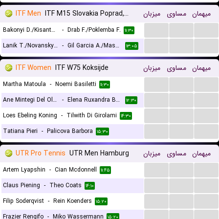
ITF Men
ITF M15 Slovakia Poprad, Doubles
میزبان
مساوی
میهمان
...
...
...
Bakonyi D./Kisantal B.
-
Drab F./Poklemba F.
۱۱:۳۰
...
...
...
Lanik T./Novansky M.
-
Gil Garcia A./Mashtakov N.
۱۳:۰۵
ITF Women
ITF W75 Koksijde
میزبان
مساوی
میهمان
...
...
...
Martha Matoula
-
Noemi Basiletti
۱۱:۳۰
...
...
...
Ane Mintegi Del Olmo
-
Elena Ruxandra Bertea
۱۲:۳۰
...
...
...
Loes Ebeling Koning
-
Tilwith Di Girolami
۱۴:۳۰
...
...
...
Tatiana Pieri
-
Palicova Barbora
۱۵:۳۰
UTR Pro Tennis
UTR Men Hamburg
میزبان
مساوی
میهمان
...
...
...
Artem Lyapshin
-
Cian Mcdonnell
۱۱:۴۵
...
...
...
Claus Piening
-
Theo Coats
۱۴:۱۰
...
...
...
Filip Soderqvist
-
Rein Koenders
۱۵:۲۰
...
...
...
Frazier Rengifo
-
Miko Wassermann
۱۵:۲۰