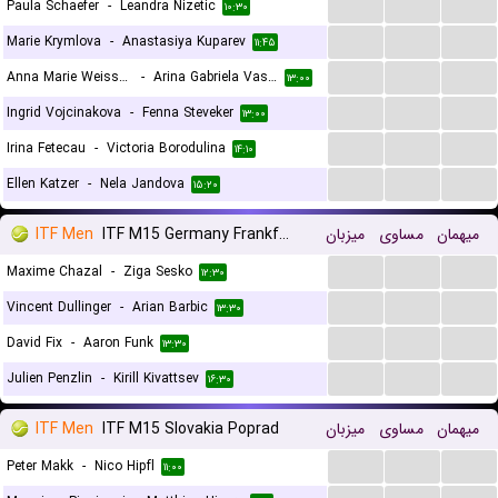
...
...
...
Paula Schaefer
-
Leandra Nizetic
۱۰:۳۰
...
...
...
Marie Krymlova
-
Anastasiya Kuparev
۱۱:۴۵
...
...
...
Anna Marie Weissheim
-
Arina Gabriela Vasilescu
۱۳:۰۰
...
...
...
Ingrid Vojcinakova
-
Fenna Steveker
۱۳:۰۰
...
...
...
Irina Fetecau
-
Victoria Borodulina
۱۴:۱۰
...
...
...
Ellen Katzer
-
Nela Jandova
۱۵:۲۰
ITF Men
ITF M15 Germany Frankfurt
میزبان
مساوی
میهمان
...
...
...
Maxime Chazal
-
Ziga Sesko
۱۲:۳۰
...
...
...
Vincent Dullinger
-
Arian Barbic
۱۳:۳۰
...
...
...
David Fix
-
Aaron Funk
۱۳:۳۰
...
...
...
Julien Penzlin
-
Kirill Kivattsev
۱۶:۳۰
ITF Men
ITF M15 Slovakia Poprad
میزبان
مساوی
میهمان
...
...
...
Peter Makk
-
Nico Hipfl
۱۱:۰۰