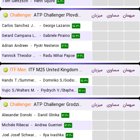
...
...
...
Tom Gentzsch
-
Henri Squire
۱۸:۳۰
Challenger
ATP Challenger Plovdiv 2, Main Draw
میزبان
مساوی
میهمان
...
...
...
Carlos Sanchez Jover
-
George Lazarov
۱۵:۳۰
...
...
...
Gerard Campana Lee
-
Gabriele Piraino
۱۵:۳۰
...
...
...
Adrian Andreev
-
Pyotr Nesterov
۱۶:۴۰
...
...
...
Yannick Theodor Alexandrescou
-
Radu Mihai Papoe
۱۶:۴۰
ITF Men
ITF M25 United Kingdom Roehampton, Doubles
میزبان
مساوی
میهمان
...
...
...
Hands T./Summers M.
-
Dominko S./Godsick N.
۱۵:۳۰
...
...
...
Vujic S./Walters M.
-
Frydrych V./Stephens Z.
۱۷:۰۰
Challenger
ATP Challenger Grodzisk Mazowiecki, Main Draw
میزبان
مساوی
میهمان
...
...
...
Alexander Donski
-
Daniil Glinka
۱۳:۳۰
...
...
...
Michele Ribecai
-
Andrea Guerrieri
۱۳:۳۰
...
...
...
Joel Josef Schwarzler
-
Ilya Ivashka
۱۴:۴۰