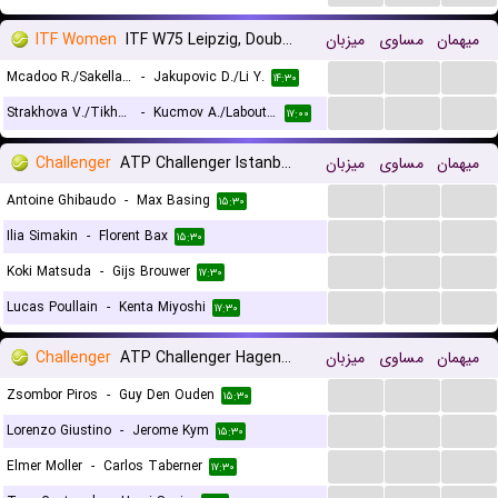
ITF Women
ITF W75 Leipzig, Doubles
میزبان
مساوی
میهمان
...
...
...
Mcadoo R./Sakellaridi S.
-
Jakupovic D./Li Y.
۱۴:۳۰
...
...
...
Strakhova V./Tikhonova A.
-
Kucmov A./Laboutkova A.
۱۷:۰۰
Challenger
ATP Challenger Istanbul, Main Draw
میزبان
مساوی
میهمان
...
...
...
Antoine Ghibaudo
-
Max Basing
۱۵:۳۰
...
...
...
Ilia Simakin
-
Florent Bax
۱۵:۳۰
...
...
...
Koki Matsuda
-
Gijs Brouwer
۱۷:۳۰
...
...
...
Lucas Poullain
-
Kenta Miyoshi
۱۷:۳۰
Challenger
ATP Challenger Hagen, Main Draw
میزبان
مساوی
میهمان
...
...
...
Zsombor Piros
-
Guy Den Ouden
۱۵:۳۰
...
...
...
Lorenzo Giustino
-
Jerome Kym
۱۵:۳۰
...
...
...
Elmer Moller
-
Carlos Taberner
۱۷:۳۰