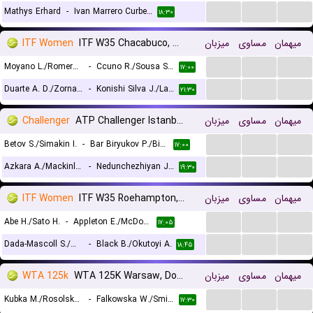
...
...
...
Mathys Erhard
-
Ivan Marrero Curbelo
۱۸:۳۰
ITF Women
ITF W35 Chacabuco, Doubles
میزبان
مساوی
میهمان
...
...
...
Moyano L./Romero C.
-
Ccuno R./Sousa Salazar N.
۱۷:۰۰
...
...
...
Duarte A. D./Zornada E.
-
Konishi Silva J./Labrana F.
۲۱:۳۰
Challenger
ATP Challenger Istanbul, Doubles
میزبان
مساوی
میهمان
...
...
...
Betov S./Simakin I.
-
Bar Biryukov P./Binda A.
۱۷:۰۰
...
...
...
Azkara A./Mackinlay J.
-
Nedunchezhiyan J./Wang A.
۱۹:۳۰
ITF Women
ITF W35 Roehampton, Doubles
میزبان
مساوی
میهمان
...
...
...
Abe H./Sato H.
-
Appleton E./McDonald E.
۱۷:۰۵
...
...
...
Dada-Mascoll S./Maloney E.
-
Black B./Okutoyi A.
۱۸:۴۵
WTA 125k
WTA 125K Warsaw, Doubles
میزبان
مساوی
میهمان
...
...
...
Kubka M./Rosolska A.
-
Falkowska W./Smith A.
۱۷:۳۰