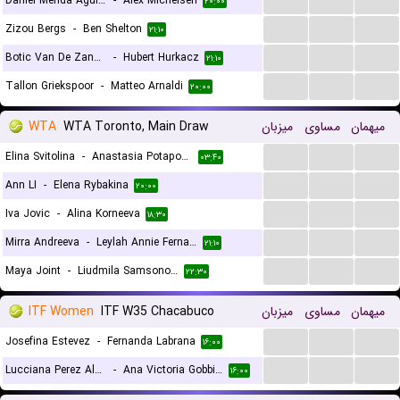
Daniel Merida Aguilar
-
Alex Michelsen
۲۰:۰۰
...
...
...
Zizou Bergs
-
Ben Shelton
۲۱:۱۰
...
...
...
Botic Van De Zandschulp
-
Hubert Hurkacz
۲۱:۱۰
...
...
...
Tallon Griekspoor
-
Matteo Arnaldi
۲۰:۰۰
WTA
WTA Toronto, Main Draw
میزبان
مساوی
میهمان
...
...
...
Elina Svitolina
-
Anastasia Potapova
۰۳:۴۰
...
...
...
Ann LI
-
Elena Rybakina
۲۰:۰۰
...
...
...
Iva Jovic
-
Alina Korneeva
۱۸:۳۰
...
...
...
Mirra Andreeva
-
Leylah Annie Fernandez
۲۱:۱۰
...
...
...
Maya Joint
-
Liudmila Samsonova
۲۲:۳۰
ITF Women
ITF W35 Chacabuco
میزبان
مساوی
میهمان
...
...
...
Josefina Estevez
-
Fernanda Labrana
۱۶:۰۰
...
...
...
Lucciana Perez Alarcon
-
Ana Victoria Gobbi Monllau
۱۶:۰۰