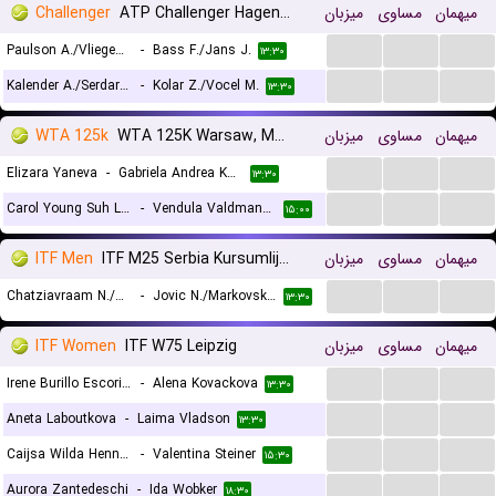
Challenger
ATP Challenger Hagen, Doubles
میزبان
مساوی
میهمان
...
...
...
Paulson A./Vliegen J.
-
Bass F./Jans J.
۱۳:۳۰
...
...
...
Kalender A./Serdarusic N.
-
Kolar Z./Vocel M.
۱۳:۳۰
WTA 125k
WTA 125K Warsaw, Main Draw
میزبان
مساوی
میهمان
...
...
...
Elizara Yaneva
-
Gabriela Andrea Knutson
۱۳:۳۰
...
...
...
Carol Young Suh Lee
-
Vendula Valdmannova
۱۵:۰۰
ITF Men
ITF M25 Serbia Kursumlijska Banja, Doubles
میزبان
مساوی
میهمان
...
...
...
Chatziavraam N./Kountourakis I.
-
Jovic N./Markovski O.
۱۳:۳۰
ITF Women
ITF W75 Leipzig
میزبان
مساوی
میهمان
...
...
...
Irene Burillo Escorihuela
-
Alena Kovackova
۱۳:۳۰
...
...
...
Aneta Laboutkova
-
Laima Vladson
۱۳:۳۰
...
...
...
Caijsa Wilda Hennemann
-
Valentina Steiner
۱۵:۳۰
...
...
...
Aurora Zantedeschi
-
Ida Wobker
۱۸:۳۰