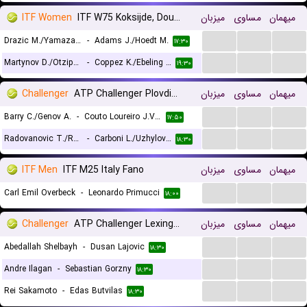
ITF Women
ITF W75 Koksijde, Doubles
میزبان
مساوی
میهمان
...
...
...
Drazic M./Yamazaki I.
-
Adams J./Hoedt M.
۱۷:۳۰
...
...
...
Martynov D./Otzipka J.
-
Coppez K./Ebeling Koning L.
۱۹:۳۰
Challenger
ATP Challenger Plovdiv 2 Doubles
میزبان
مساوی
میهمان
...
...
...
Barry C./Genov A.
-
Couto Loureiro J.V./Ribeiro E.
۱۷:۵۰
...
...
...
Radovanovic T./Rolland De Ravel C.
-
Carboni L./Uzhylovskyi V.
۱۸:۳۰
ITF Men
ITF M25 Italy Fano
میزبان
مساوی
میهمان
...
...
...
Carl Emil Overbeck
-
Leonardo Primucci
۱۸:۰۰
Challenger
ATP Challenger Lexington, Main Draw
میزبان
مساوی
میهمان
...
...
...
Abedallah Shelbayh
-
Dusan Lajovic
۱۸:۳۰
...
...
...
Andre Ilagan
-
Sebastian Gorzny
۱۸:۳۰
...
...
...
Rei Sakamoto
-
Edas Butvilas
۱۸:۳۰