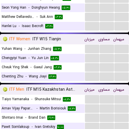
...
...
...
Seon Yong Han
-
Donghyun Hwang
۰۵:۳۰
...
...
...
Matthew Dellavedova
-
Suk Ann
۰۶:۳۰
...
...
...
Hanlei Lu
-
Isaac Becroft
۰۶:۳۰
ITF Women
ITF W15 Tianjin
میزبان
مساوی
میهمان
...
...
...
Yuhan Wang
-
Junhan Zhang
۰۵:۳۰
...
...
...
Chengyiyi Yuan
-
Yu Jun Lin
۰۵:۳۰
...
...
...
Cheuk Ying Shek
-
Gaeul Jang
۰۶:۳۰
...
...
...
Chenting Zhu
-
Wang Jiayi
۰۶:۳۰
ITF Men
ITF M15 Kazakhstan Astana
میزبان
مساوی
میهمان
...
...
...
Taiyo Yamanaka
-
Shunsuke Mitsui
۰۸:۳۰
...
...
...
Arnav Vijay Paparkar
-
Martin Borisiouk
۰۸:۳۰
...
...
...
Shintaro Imai
-
Brand Dan
۰۹:۳۰
...
...
...
Pawit Sornlaksup
-
Ivan Gretskiy
۱۰:۰۰