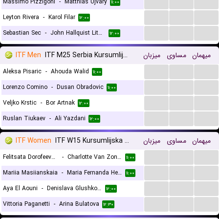
...
...
...
Massimo Pizzigoni
-
Matthias Ujvary
۱۱:۰۰
...
...
...
Leyton Rivera
-
Karol Filar
۱۲:۰۰
...
...
...
Sebastian Sec
-
John Hallquist Lithen
۱۲:۰۰
ITF Men
ITF M25 Serbia Kursumlijska Banja
میزبان
مساوی
میهمان
...
...
...
Aleksa Pisaric
-
Ahouda Walid
۱۱:۰۰
...
...
...
Lorenzo Comino
-
Dusan Obradovic
۱۱:۰۰
...
...
...
Veljko Krstic
-
Bor Artnak
۱۲:۰۰
...
...
...
Ruslan Tiukaev
-
Ali Yazdani
۱۲:۰۰
ITF Women
ITF W15 Kursumlijska Banja
میزبان
مساوی
میهمان
...
...
...
Felitsata Dorofeeva-Rybas
-
Charlotte Van Zonneveld
۱۱:۰۰
...
...
...
Mariia Masiianskaia
-
Maria Fernanda Herazo Gonzalez
۱۱:۰۰
...
...
...
Aya El Aouni
-
Denislava Glushkova
۱۲:۰۰
...
...
...
Vittoria Paganetti
-
Arina Bulatova
۱۲:۳۰