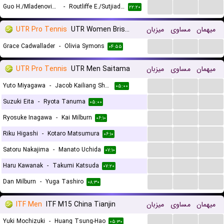
...
...
...
Guo H./Mladenovic K.
-
Routliffe E./Sutjiadi A.
۲۲:۲۰
UTR Pro Tennis
UTR Women Brisbane
میزبان
مساوی
میهمان
...
...
...
Grace Cadwallader
-
Olivia Symons
۰۴:۵۵
UTR Pro Tennis
UTR Men Saitama
میزبان
مساوی
میهمان
...
...
...
Yuto Miyagawa
-
Jacob Kailiang Shen
۰۵:۰۰
...
...
...
Suzuki Eita
-
Ryota Tanuma
۰۵:۰۰
...
...
...
Ryosuke Inagawa
-
Kai Milburn
۰۶:۱۰
...
...
...
Riku Higashi
-
Kotaro Matsumura
۰۶:۱۰
...
...
...
Satoru Nakajima
-
Manato Uchida
۰۷:۱۰
...
...
...
Haru Kawanak
-
Takumi Katsuda
۰۷:۲۰
...
...
...
Dan Milburn
-
Yuga Tashiro
۰۸:۳۰
ITF Men
ITF M15 China Tianjin
میزبان
مساوی
میهمان
...
...
...
Yuki Mochizuki
-
Huang Tsung-Hao
۰۵:۳۰