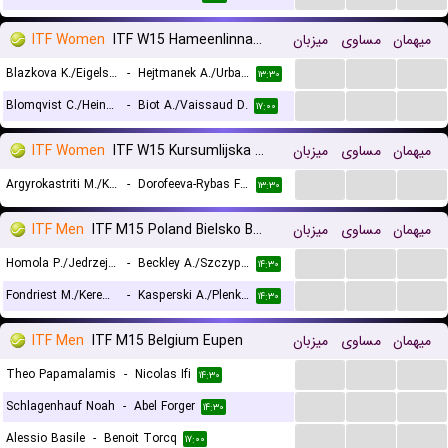
ITF Women
ITF W15 Hameenlinna, Doubles
میزبان
مساوی
میهمان
...
...
...
Blazkova K./Eigelsbach E. V.
-
Hejtmanek A./Urbanova L.
۱۳:۳۰
...
...
...
Blomqvist C./Heinonen I.
-
Biot A./Vaissaud D.
۱۷:۰۰
ITF Women
ITF W15 Kursumlijska Banja, Doubles
میزبان
مساوی
میهمان
...
...
...
Argyrokastriti M./Korokozidi E.
-
Dorofeeva-Rybas F./Panshina V.
۱۳:۳۰
ITF Men
ITF M15 Poland Bielsko Biala, Doubles
میزبان
مساوی
میهمان
...
...
...
Homola P./Jedrzejczak J.
-
Beckley A./Szczypka M.
۱۴:۳۰
...
...
...
Fondriest M./Keremedchiev N.
-
Kasperski A./Plenkiewicz H.
۱۴:۳۰
ITF Men
ITF M15 Belgium Eupen
میزبان
مساوی
میهمان
...
...
...
Theo Papamalamis
-
Nicolas Ifi
۱۴:۳۰
...
...
...
Schlagenhauf Noah
-
Abel Forger
۱۴:۳۰
...
...
...
Alessio Basile
-
Benoit Torcq
۱۷:۰۰