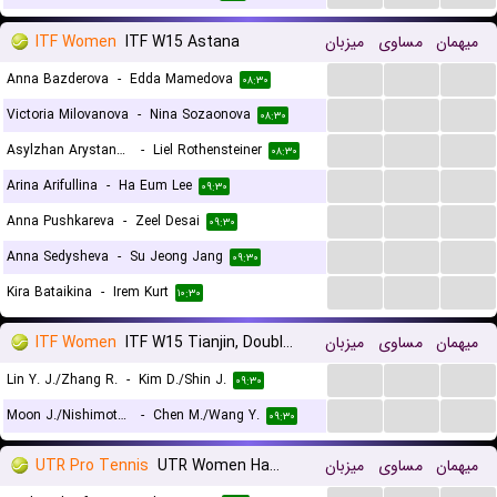
ITF Women
ITF W15 Astana
میزبان
مساوی
میهمان
...
...
...
Anna Bazderova
-
Edda Mamedova
۰۸:۳۰
...
...
...
Victoria Milovanova
-
Nina Sozaonova
۰۸:۳۰
...
...
...
Asylzhan Arystanbekova
-
Liel Rothensteiner
۰۸:۳۰
...
...
...
Arina Arifullina
-
Ha Eum Lee
۰۹:۳۰
...
...
...
Anna Pushkareva
-
Zeel Desai
۰۹:۳۰
...
...
...
Anna Sedysheva
-
Su Jeong Jang
۰۹:۳۰
...
...
...
Kira Bataikina
-
Irem Kurt
۱۰:۳۰
ITF Women
ITF W15 Tianjin, Doubles
میزبان
مساوی
میهمان
...
...
...
Lin Y. J./Zhang R.
-
Kim D./Shin J.
۰۹:۳۰
...
...
...
Moon J./Nishimoto S.
-
Chen M./Wang Y.
۰۹:۳۰
UTR Pro Tennis
UTR Women Hamburg
میزبان
مساوی
میهمان