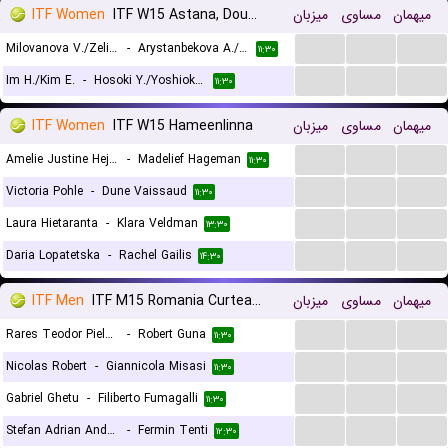
ITF Women
ITF W15 Astana, Doubles
میزبان
مساوی
میهمان
...
...
...
Milovanova V./Zelinskaya D.
-
Arystanbekova A./Dyussebay I.
۱۱:۳۰
...
...
...
Im H./Kim E.
-
Hosoki Y./Yoshioka K.
۱۱:۳۰
ITF Women
ITF W15 Hameenlinna
میزبان
مساوی
میهمان
...
...
...
Amelie Justine Hejtmanek
-
Madelief Hageman
۱۱:۳۰
...
...
...
Victoria Pohle
-
Dune Vaissaud
۱۱:۳۰
...
...
...
Laura Hietaranta
-
Klara Veldman
۱۳:۳۰
...
...
...
Daria Lopatetska
-
Rachel Gailis
۱۴:۳۰
ITF Men
ITF M15 Romania Curtea de Arges
میزبان
مساوی
میهمان
...
...
...
Rares Teodor Pieleanu
-
Robert Guna
۱۱:۳۰
...
...
...
Nicolas Robert
-
Giannicola Misasi
۱۱:۳۰
...
...
...
Gabriel Ghetu
-
Filiberto Fumagalli
۱۱:۳۰
...
...
...
Stefan Adrian Andreescu
-
Fermin Tenti
۱۲:۳۰